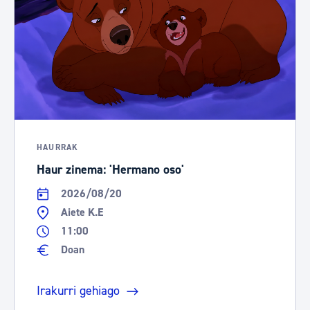
HAURRAK
Haur zinema: 'Hermano oso'
2026/08/20
Aiete K.E
11:00
Doan
Irakurri gehiago