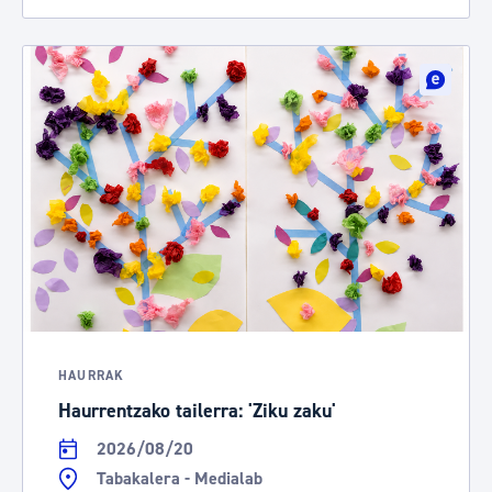
HAURRAK
Haurrentzako tailerra: 'Ziku zaku'
2026/08/20
Tabakalera - Medialab