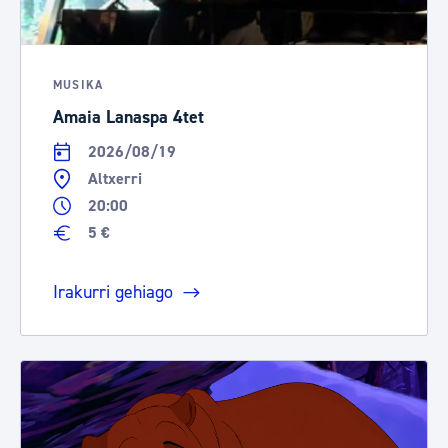
MUSIKA
Amaia Lanaspa 4tet
2026/08/19
Altxerri
20:00
5 €
Irakurri gehiago