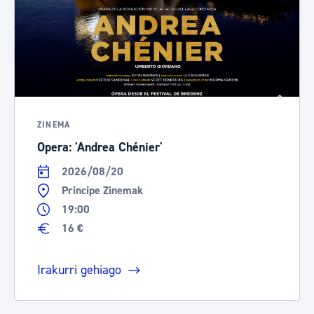
ZINEMA
Opera: 'Andrea Chénier'
2026/08/20
Principe Zinemak
19:00
16 €
Irakurri gehiago