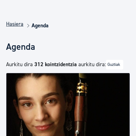
Hasiera
Agenda
Agenda
Aurkitu dira
312 kointzidentzia
aurkitu dira:
Guztiak