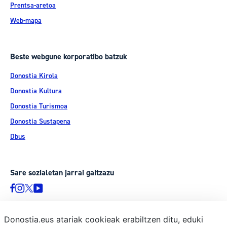
Prentsa-aretoa
Web-mapa
Beste webgune korporatibo batzuk
Donostia Kirola
Donostia Kultura
Donostia Turismoa
Donostia Sustapena
Dbus
Sare sozialetan jarrai gaitzazu
Donostia.eus atariak cookieak erabiltzen ditu, eduki