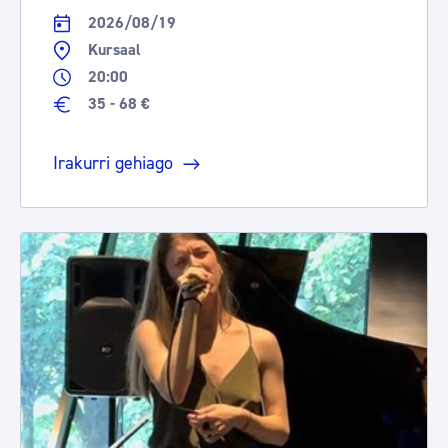
2026/08/19
Kursaal
20:00
35 - 68 €
Irakurri gehiago