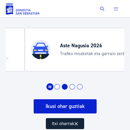
Eduki nagusira joan
Buscar
Aste Nagusia 2026
Trafiko mozketak eta garraio zerbitzu
bereziak
Ikusi ohar guztiak
Itxi oharrak