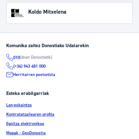
Koldo Mitxelena
Komunika zaitez Donostiako Udalarekin
(doan Donostiatik)
010
(+34) 943 481 000
Herritarren postontzia
Esteka erabilgarriak
Lan-eskaintza
Kontratatzailearen profila
Egoitza elektronikoa
Mapak - GeoDonostia