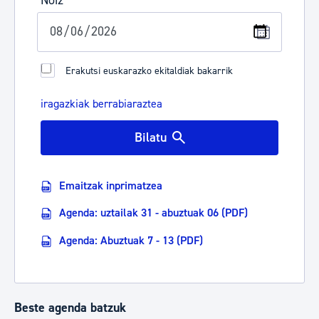
Noiz
Erakutsi euskarazko ekitaldiak bakarrik
iragazkiak berrabiaraztea
Bilatu
Emaitzak inprimatzea
Agenda: uztailak 31 - abuztuak 06 (PDF)
Agenda: Abuztuak 7 - 13 (PDF)
Beste agenda batzuk