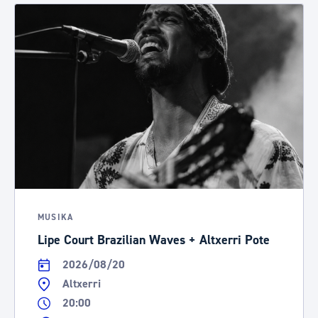
MUSIKA
Lipe Court Brazilian Waves + Altxerri Pote
2026/08/20
Altxerri
20:00