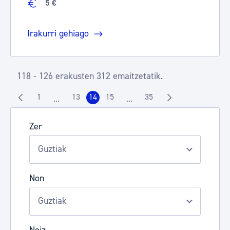
5 €
Irakurri gehiago
118 - 126 erakusten 312 emaitzetatik.
1
13
14
15
35
...
...
Orrialdea
Orrialdea
Orrialdea
Orrialdea
Orrialdea
Intermediate Pages Use TAB to navigate.
Intermediate Pages Use TAB t
Zer
Non