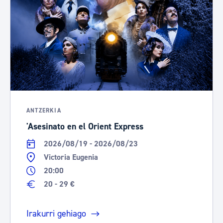
ANTZERKIA
'Asesinato en el Orient Express
2026/08/19 - 2026/08/23
Victoria Eugenia
20:00
20 - 29 €
Irakurri gehiago