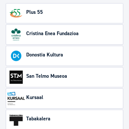
Plus 55
Cristina Enea Fundazioa
Donostia Kultura
San Telmo Museoa
Kursaal
Tabakalera