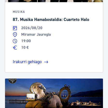
MUSIKA
87. Musika Hamabostaldia: Cuarteto Halo
2026/08/20
Miramar Jauregia
19:00
10 €
Irakurri gehiago