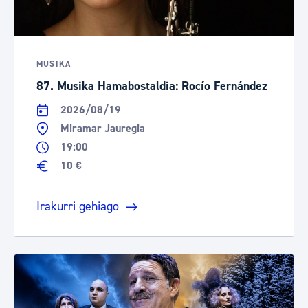
MUSIKA
87. Musika Hamabostaldia: Rocío Fernández
2026/08/19
Miramar Jauregia
19:00
10 €
Irakurri gehiago