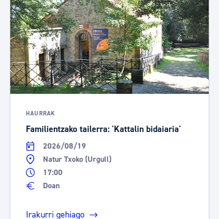
HAURRAK
Familientzako tailerra: 'Kattalin bidaiaria'
2026/08/19
Natur Txoko (Urgull)
17:00
Doan
Irakurri gehiago