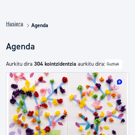
Hasiera
Agenda
Agenda
Aurkitu dira
304 kointzidentzia
aurkitu dira:
Guztiak