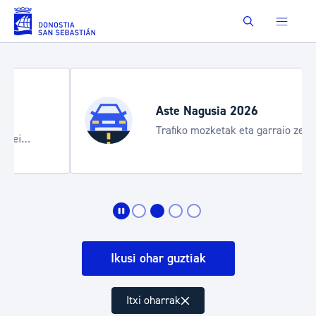
Eduki nagusira joan
Buscar
Aste Nagusia 2026
Trafiko mozketak eta garraio zerbitzu
bereziak
Ikusi ohar guztiak
Itxi oharrak