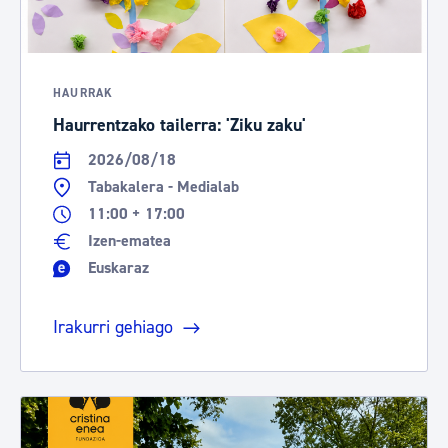
HAURRAK
Haurrentzako tailerra: 'Ziku zaku'
2026/08/18
Tabakalera - Medialab
11:00 + 17:00
Izen-ematea
Euskaraz
Irakurri gehiago