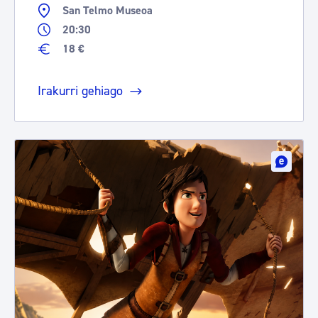
San Telmo Museoa
20:30
18 €
Irakurri gehiago