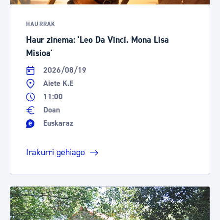
HAURRAK
Haur zinema: 'Leo Da Vinci. Mona Lisa
Misioa'
2026/08/19
Aiete K.E
11:00
Doan
Euskaraz
Irakurri gehiago