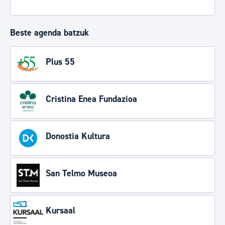
Beste agenda batzuk
Plus 55
Cristina Enea Fundazioa
Donostia Kultura
San Telmo Museoa
Kursaal