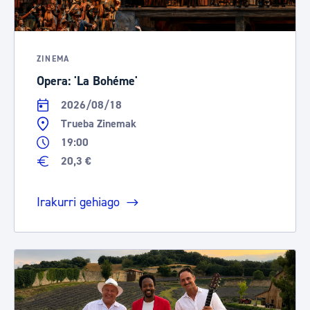
ZINEMA
Opera: 'La Bohéme'
2026/08/18
Trueba Zinemak
19:00
20,3 €
Irakurri gehiago