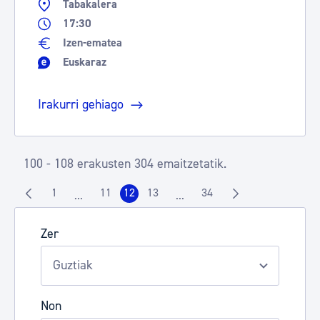
Tabakalera
17:30
Izen-ematea
Euskaraz
Irakurri gehiago
100 - 108 erakusten 304 emaitzetatik.
1
11
12
13
34
...
...
Orrialdea
Orrialdea
Orrialdea
Orrialdea
Orrialdea
Intermediate Pages Use TAB to navigate.
Intermediate Pages Use TAB t
Zer
Non