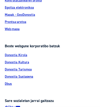
Kontratatzailearen profila
Egoitza elektronikoa
Mapak - GeoDonostia
Prentsa-aretoa
Web-mapa
Beste webgune korporatibo batzuk
Donostia Kirola
Donostia Kultura
Donostia Turismoa
Donostia Sustapena
Dbus
Sare sozialetan jarrai gaitzazu