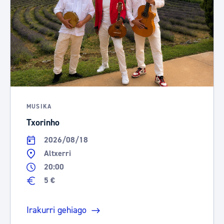
MUSIKA
Txorinho
2026/08/18
Altxerri
20:00
5 €
Irakurri gehiago