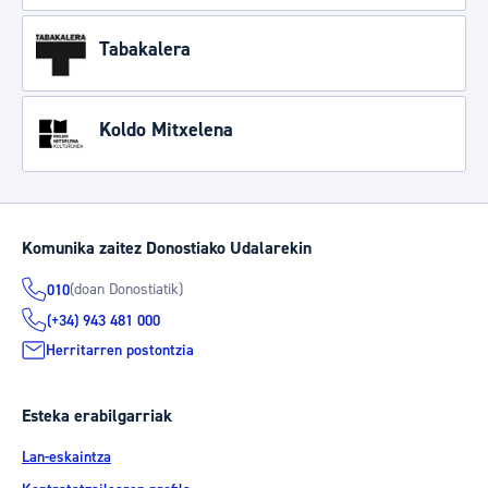
Tabakalera
Koldo Mitxelena
Komunika zaitez Donostiako Udalarekin
(doan Donostiatik)
010
(+34) 943 481 000
Herritarren postontzia
Esteka erabilgarriak
Lan-eskaintza