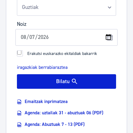
Noiz
Erakutsi euskarazko ekitaldiak bakarrik
iragazkiak berrabiaraztea
Bilatu
Emaitzak inprimatzea
Agenda: uztailak 31 - abuztuak 06 (PDF)
Agenda: Abuztuak 7 - 13 (PDF)