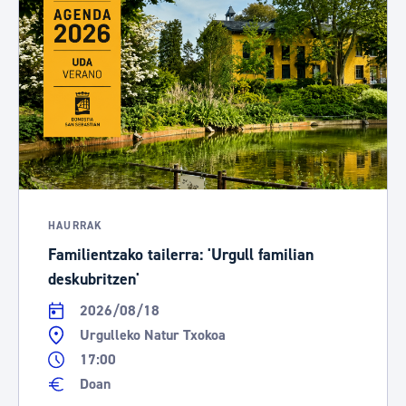
HAURRAK
Familientzako tailerra: 'Urgull familian
deskubritzen'
2026/08/18
Urgulleko Natur Txokoa
17:00
Doan