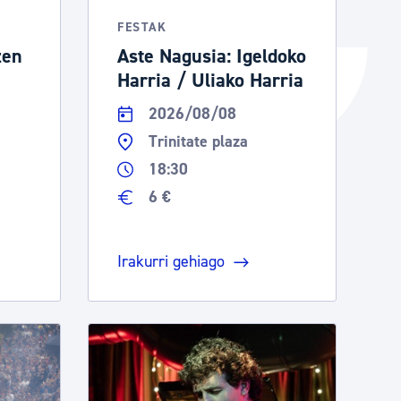
FESTAK
zen
Aste Nagusia: Igeldoko
Harria / Uliako Harria
2026/08/08
Trinitate plaza
18:30
6 €
Irakurri gehiago