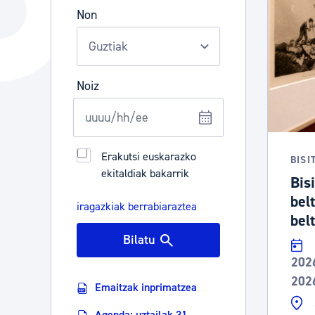
Hiria
Aktualita
Non
Hiria orain
Albisteak
Hiria ezagutu
Abisuak
Noiz
Etorkizuneko hiria
Kultur ag
Erakutsi euskarazko
BISI
ekitaldiak bakarrik
Bis
bel
iragazkiak berrabiaraztea
belt
Bilatu
202
202
Emaitzak inprimatzea
Agenda: uztailak 31 -