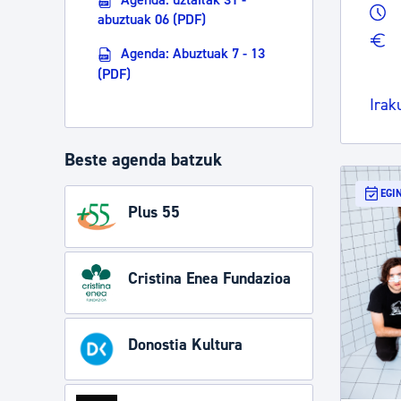
abuztuak 06 (PDF)
Agenda: Abuztuak 7 - 13
(PDF)
Irak
Beste agenda batzuk
EGI
Plus 55
Cristina Enea Fundazioa
Donostia Kultura