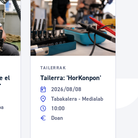
TAILERRAK
e el
Tailerra: 'HorKonpon'
'
2026/08/08
Tabakalera - Medialab
oa
10:00
Doan