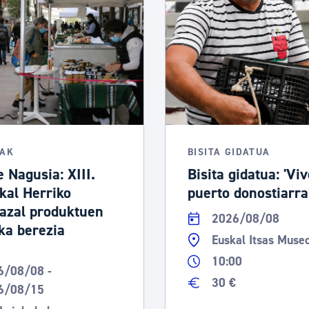
TAK
BISITA GIDATUA
e Nagusia: XIII.
Bisita gidatua: 'Viv
kal Herriko
puerto donostiarra
azal produktuen
2026/08/08
ka berezia
Euskal Itsas Muse
10:00
6/08/08 -
30 €
6/08/15