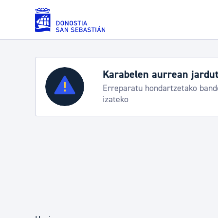
Eduki nagusira joan
Zerbitzuak
Aste Nagusi
zu bereziak
Abuztuak 8-15
Errolda eta gai pertsonalak
Gizarte-zerbitzuak
Mugikortasuna