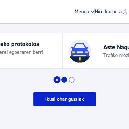
Menua
Nire karpeta
a 2026: egitaraua
Zergak eta isunak
Etxebizitza eta hirig
Ikusi ohar guztiak
Gune publikoa, ho