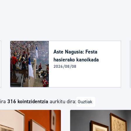
Euskara
Garapen ekonomikoa e
Berdintasuna, Giza Esk
Aste Nagusia: Festa
hasierako kanoikada
2026/08/08
Kultura
Turismoa
dira
316 kointzidentzia
aurkitu dira:
Guztiak