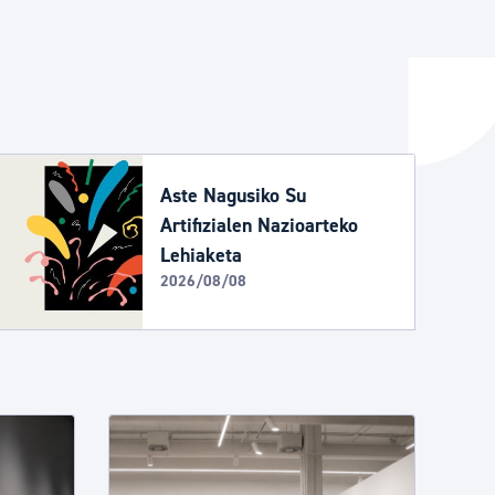
ta enplegua
ubideak eta bizikidetza
Aste Nagusiko Su
Artifizialen Nazioarteko
Lehiaketa
2026/08/08