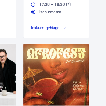
a
17:30 + 18:30 (*)
Izen-ematea
Irakurri gehiago