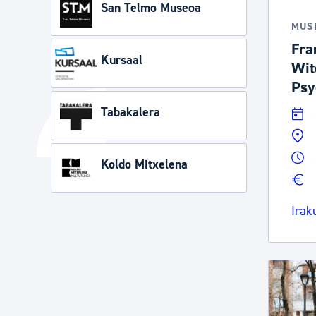
San Telmo Museoa
MUS
Fra
Kursaal
Wit
Psy
Tabakalera
Koldo Mitxelena
Irak