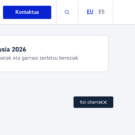
Buscar
EU
ES
Kontaktua
Udako ordutegiak eta zerbitzuak
Udalinfo, Donostia Kirola, Donostia Kultura, San Telmo,
Urgull, Hondalea, Turismoa
intza
Itxi oharrak
ndakinak eta ingurumena