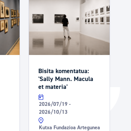
Izapideen katalogoa
Tramitaziorako laguntza
Bisita komentatua:
'Sally Mann. Macula
et materia'
2026/07/19 -
2026/10/13
Kutxa Fundazioa Artegunea