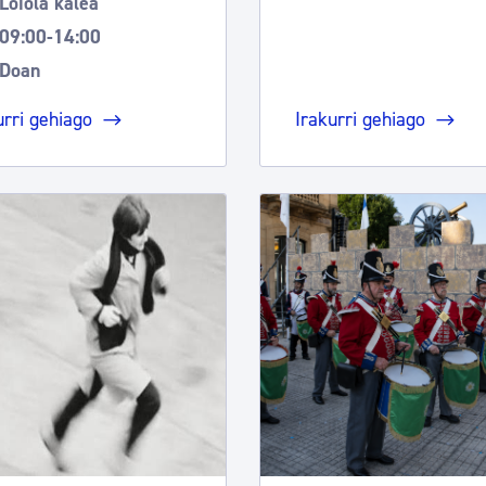
Loiola kalea
09:00-14:00
Doan
urri gehiago
Irakurri gehiago