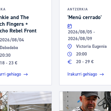
IKA
ANTZERKIA
nkie and The
'Menú cerrado'
ch Fingers +
cho Rebel Front
2026/08/05 -
2026/08/09
2026/08/04
Victoria Eugenia
Dabadaba
20:00
20:30
20 - 29 €
18 - 23 €
urri gehiago
Irakurri gehiago