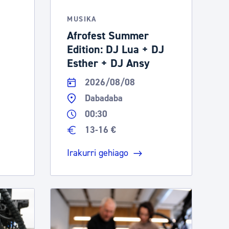
MUSIKA
Afrofest Summer
Edition: DJ Lua + DJ
Esther + DJ Ansy
2026/08/08
Dabadaba
00:30
13-16 €
Irakurri gehiago