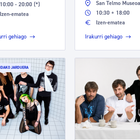
San Telmo Museo
10:00 - 20:00 (*)
10:30 + 18:00
Izen-ematea
Izen-ematea
urri gehiago
Irakurri gehiago
NDAKO JARDUERA