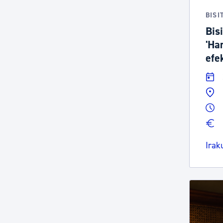
BISI
Bis
'Ha
efek
Irak