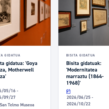
tea
Udal administrazioa
Iragarki ofizialen taula
Egutegi fiskala
enda
Gardentasun ataria
TA GIDATUA
BISITA GIDATUA
ita gidatua: 'Goya
Bisita gidatuak:
tza, Motherwell
'Modernitatea
za'
marraztu (1864-
1968)'
6/05/16 -
6/09/27
2026/06/25 -
2026/10/22
San Telmo Museoa