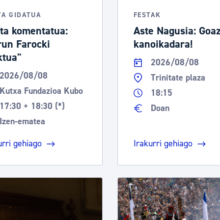
TA GIDATUA
FESTAK
ita komentatua:
Aste Nagusia: Goa
run Farocki
kanoikadara!
tua''
2026/08/08
2026/08/08
Trinitate plaza
Kutxa Fundazioa Kubo
18:15
17:30 + 18:30 (*)
Doan
Izen-ematea
urri gehiago
Irakurri gehiago