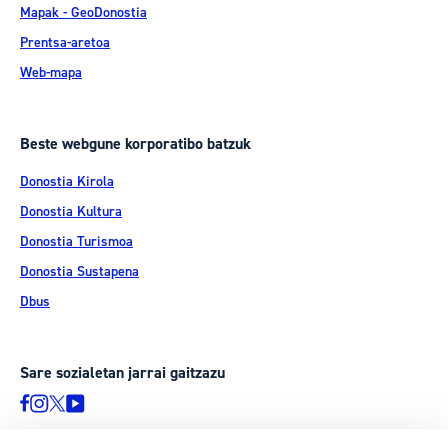
Mapak - GeoDonostia
Prentsa-aretoa
Web-mapa
Beste webgune korporatibo batzuk
Donostia Kirola
Donostia Kultura
Donostia Turismoa
Donostia Sustapena
Dbus
Sare sozialetan jarrai gaitzazu