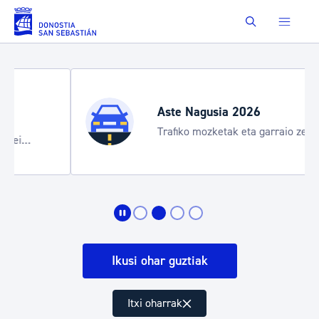
Eduki nagusira joan
Buscar
Aste Nagusia 2026
Trafiko mozketak eta garraio zerbitzu
bereziak
Ikusi ohar guztiak
Itxi oharrak