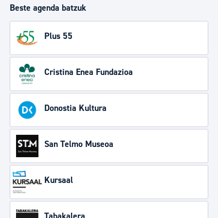
Beste agenda batzuk
Plus 55
Cristina Enea Fundazioa
Donostia Kultura
San Telmo Museoa
Kursaal
Tabakalera