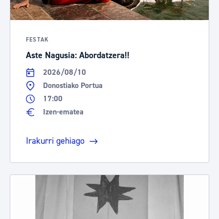
FESTAK
Aste Nagusia: Abordatzera!!
2026/08/10
Donostiako Portua
17:00
Izen-ematea
Irakurri gehiago