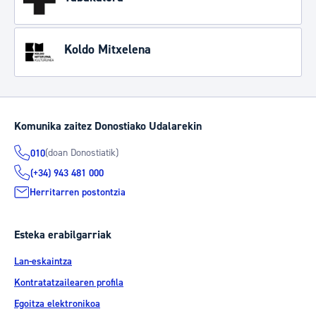
Koldo Mitxelena
Komunika zaitez Donostiako Udalarekin
(doan Donostiatik)
010
(+34) 943 481 000
Herritarren postontzia
Esteka erabilgarriak
Lan-eskaintza
Kontratatzailearen profila
Egoitza elektronikoa