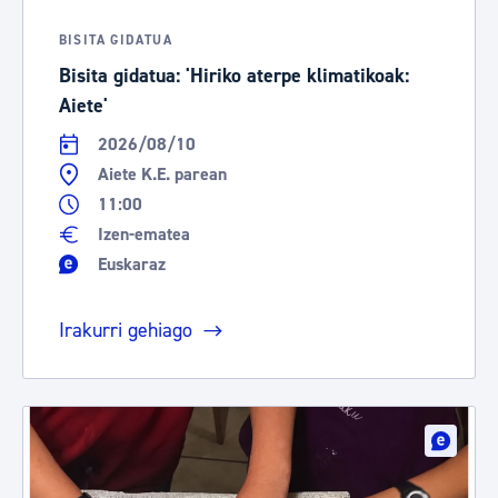
BISITA GIDATUA
Bisita gidatua: 'Hiriko aterpe klimatikoak:
Aiete'
2026/08/10
Aiete K.E. parean
11:00
Izen-ematea
Euskaraz
Irakurri gehiago