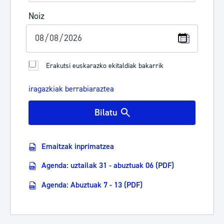
Noiz
Erakutsi euskarazko ekitaldiak bakarrik
iragazkiak berrabiaraztea
Bilatu
Emaitzak inprimatzea
Agenda: uztailak 31 - abuztuak 06 (PDF)
Agenda: Abuztuak 7 - 13 (PDF)