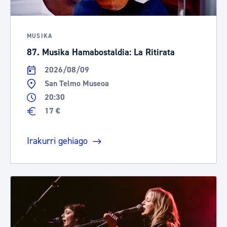
MUSIKA
87. Musika Hamabostaldia: La Ritirata
2026/08/09
San Telmo Museoa
20:30
17 €
Irakurri gehiago