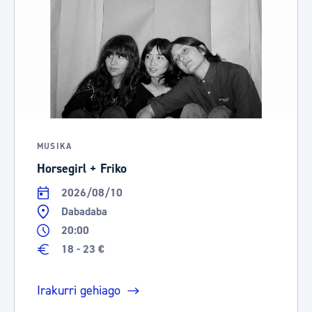
MUSIKA
Horsegirl + Friko
2026/08/10
Dabadaba
20:00
18 - 23 €
Irakurri gehiago