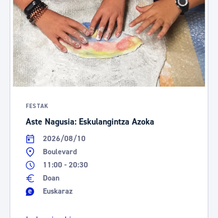
FESTAK
Aste Nagusia: Eskulangintza Azoka
2026/08/10
Boulevard
11:00 - 20:30
Doan
Euskaraz