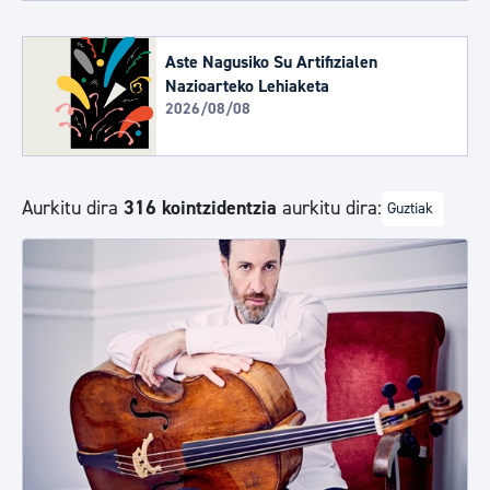
Aste Nagusiko Su Artifizialen
Nazioarteko Lehiaketa
2026/08/08
Aurkitu dira
316 kointzidentzia
aurkitu dira:
Guztiak