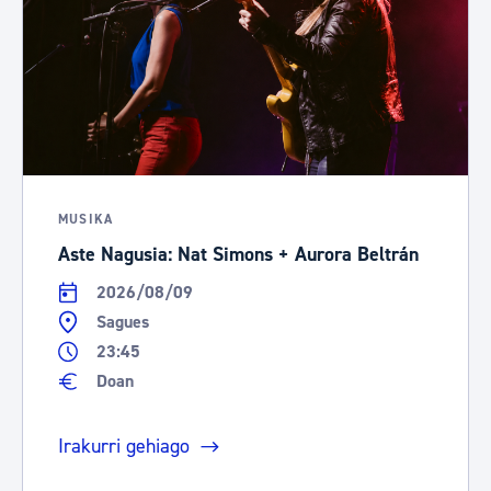
MUSIKA
Aste Nagusia: Nat Simons + Aurora Beltrán
2026/08/09
Sagues
23:45
Doan
Irakurri gehiago