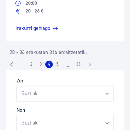
20:00
20 - 26 €
Irakurri gehiago
28 - 36 erakusten 316 emaitzetatik.
1
2
3
4
5
36
...
Orrialdea
Orrialdea
Orrialdea
Orrialdea
Orrialdea
Orrialdea
Intermediate Pages Use TAB to n
Zer
Non