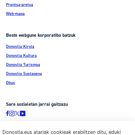
Prentsa-aretoa
Web-mapa
Beste webgune korporatibo batzuk
Donostia Kirola
Donostia Kultura
Donostia Turismoa
Donostia Sustapena
Dbus
Sare sozialetan jarrai gaitzazu
Donostia.eus atariak cookieak erabiltzen ditu, eduki