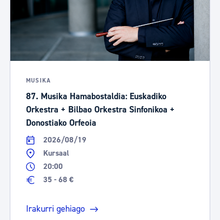
MUSIKA
87. Musika Hamabostaldia: Euskadiko
Orkestra + Bilbao Orkestra Sinfonikoa +
Donostiako Orfeoia
2026/08/19
Kursaal
20:00
35 - 68 €
Irakurri gehiago