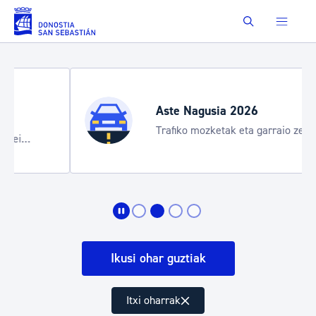
Eduki nagusira joan
Buscar
Aste Nagusia 2026
Trafiko mozketak eta garraio zerbitzu
bereziak
Ikusi ohar guztiak
Itxi oharrak