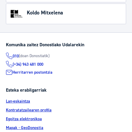
Koldo Mitxelena
Komunika zaitez Donostiako Udalarekin
(doan Donostiatik)
010
(+34) 943 481 000
Herritarren postontzia
Esteka erabilgarriak
Lan-eskaintza
Kontratatzailearen profila
Egoitza elektronikoa
Mapak - GeoDonostia