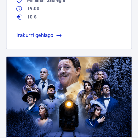
Miramar Jauregia
19:00
10 €
Irakurri gehiago