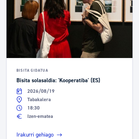
BISITA GIDATUA
Bisita solasaldia: 'Kooperatiba' (ES)
2026/08/19
Tabakalera
18:30
Izen-ematea
Irakurri gehiago