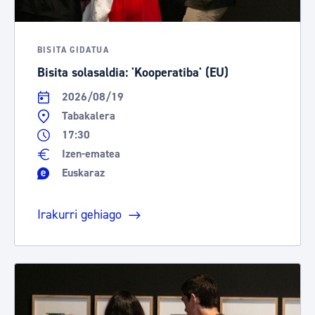
BISITA GIDATUA
Bisita solasaldia: 'Kooperatiba' (EU)
2026/08/19
Tabakalera
17:30
Izen-ematea
Euskaraz
Irakurri gehiago