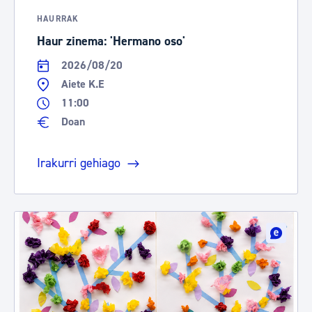
HAURRAK
Haur zinema: 'Hermano oso'
2026/08/20
Aiete K.E
11:00
Doan
Irakurri gehiago