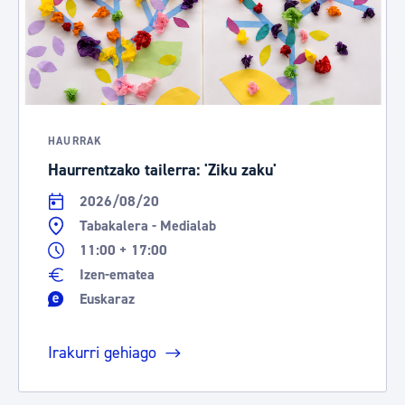
HAURRAK
Haurrentzako tailerra: 'Ziku zaku'
2026/08/20
Tabakalera - Medialab
11:00 + 17:00
Izen-ematea
Euskaraz
Irakurri gehiago