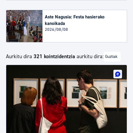
Aste Nagusia: Festa hasierako
kanoikada
2026/08/08
Aurkitu dira
321 kointzidentzia
aurkitu dira:
Guztiak