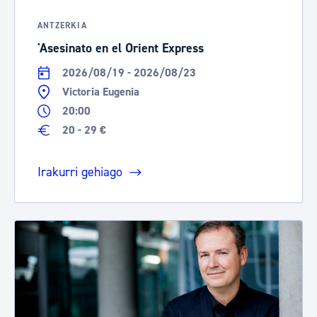
ANTZERKIA
'Asesinato en el Orient Express
2026/08/19 - 2026/08/23
Victoria Eugenia
20:00
20 - 29 €
Irakurri gehiago