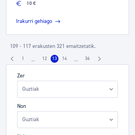
10 €
Irakurri gehiago
109 - 117 erakusten 321 emaitzetatik.
1
12
13
14
36
...
...
Orrialdea
Orrialdea
Orrialdea
Orrialdea
Orrialdea
Intermediate Pages Use TAB to navigate.
Intermediate Pages Use TAB t
Zer
Non