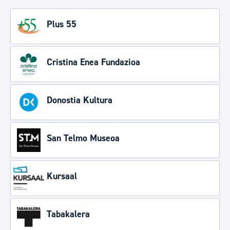
Plus 55
Cristina Enea Fundazioa
Donostia Kultura
San Telmo Museoa
Kursaal
Tabakalera