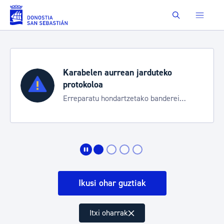
Eduki nagusira joan
Buscar
Aste Nagusia 2026
Trafiko mozketak eta garraio zerbitzu
bereziak
Ikusi ohar guztiak
Itxi oharrak