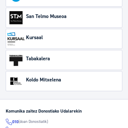
San Telmo Museoa
Kursaal
Tabakalera
Koldo Mitxelena
Komunika zaitez Donostiako Udalarekin
(doan Donostiatik)
010