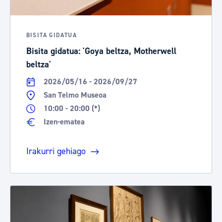
BISITA GIDATUA
Bisita gidatua: 'Goya beltza, Motherwell
beltza'
2026/05/16 - 2026/09/27
San Telmo Museoa
10:00 - 20:00 (*)
Izen-ematea
Irakurri gehiago