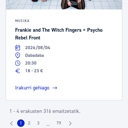
MUSIKA
Frankie and The Witch Fingers + Psycho
Rebel Front
2026/08/04
Dabadaba
20:30
18 - 23 €
Irakurri gehiago
1 - 4 erakusten 316 emaitzetatik.
1
2
3
79
...
Orrialdea
Orrialdea
Orrialdea
Orrialdea
Intermediate Pages Use TAB to navigate.