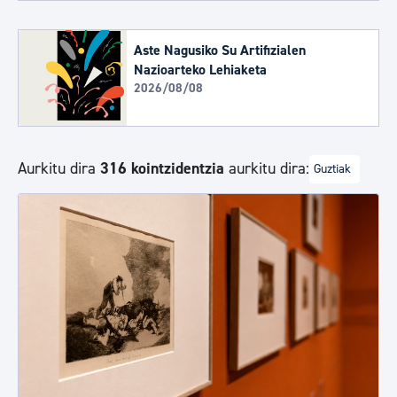
Aste Nagusiko Su Artifizialen
Nazioarteko Lehiaketa
2026/08/08
Aurkitu dira
316 kointzidentzia
aurkitu dira:
Guztiak