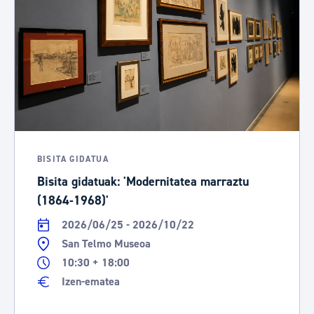
BISITA GIDATUA
Bisita gidatuak: 'Modernitatea marraztu
(1864-1968)'
2026/06/25 - 2026/10/22
San Telmo Museoa
10:30 + 18:00
Izen-ematea