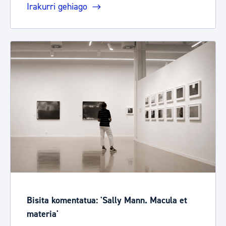
Irakurri gehiago
Bisita komentatua: 'Sally Mann. Macula et
materia'