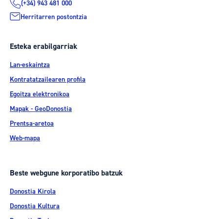
(+34) 943 481 000
Herritarren postontzia
Esteka erabilgarriak
Lan-eskaintza
Kontratatzailearen profila
Egoitza elektronikoa
Mapak - GeoDonostia
Prentsa-aretoa
Web-mapa
Beste webgune korporatibo batzuk
Donostia Kirola
Donostia Kultura