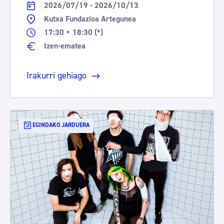
2026/07/19 - 2026/10/13
Kutxa Fundazioa Artegunea
17:30 + 18:30 (*)
Izen-ematea
Irakurri gehiago
EGINDAKO JARDUERA