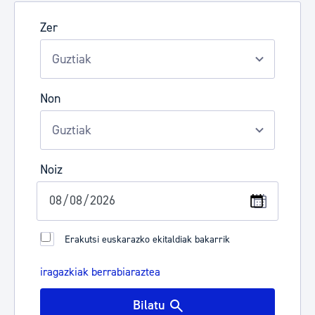
Zer
Non
Noiz
Erakutsi euskarazko ekitaldiak bakarrik
iragazkiak berrabiaraztea
Bilatu