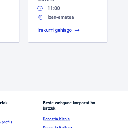
11:00
Izen-ematea
Irakurri gehiago
riak
Beste webgune korporatibo
batzuk
Donostia Kirola
 profila
Donostia Kultura