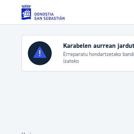
Eduki nagusira joan
Zerbitzuak
Aste Nagusia 2026: egit
Abuztuak 8-15
Errolda eta gai pertsonalak
Gizarte-zerbitzuak
Mugikortasuna