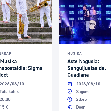
LERRAK
MUSIKA
 Musika
Aste Nagusia:
abostaldia: Sigma
Sanguijuelas del
ject
Guadiana
2026/08/10
2026/08/10
Tabakalera
Sagues
20:00
23:45
15 €
Doan