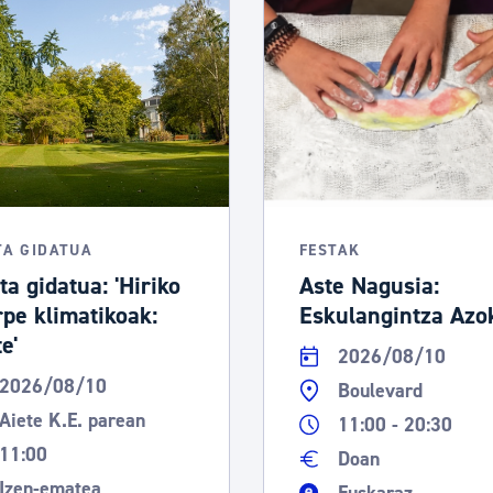
tea
Udal administrazioa
Iragarki ofizialen taula
Egutegi fiskala
enda
Gardentasun ataria
TA GIDATUA
FESTAK
ta gidatua: 'Hiriko
Aste Nagusia:
rpe klimatikoak:
Eskulangintza Azo
e'
2026/08/10
2026/08/10
Boulevard
Aiete K.E. parean
11:00 - 20:30
11:00
Doan
Izen-ematea