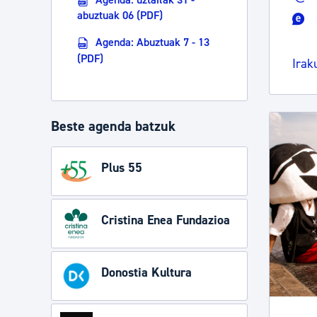
abuztuak 06 (PDF)
Agenda: Abuztuak 7 - 13
(PDF)
Irak
Beste agenda batzuk
Plus 55
Cristina Enea Fundazioa
Donostia Kultura