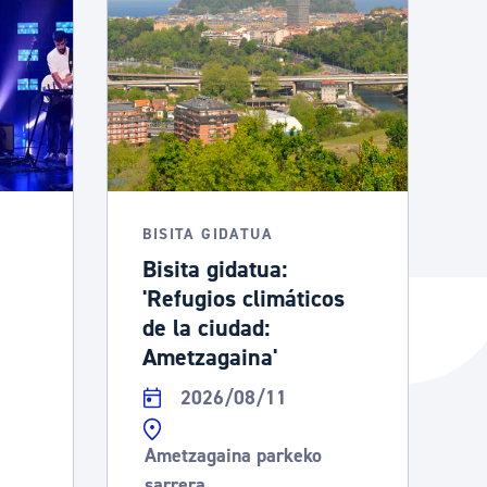
BISITA GIDATUA
Bisita gidatua:
'Refugios climáticos
de la ciudad:
Ametzagaina'
2026/08/11
Ametzagaina parkeko
sarrera