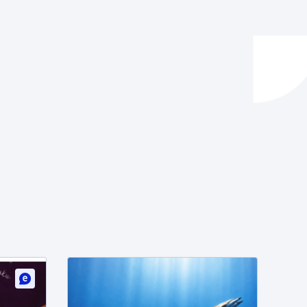
ta enplegua
ubideak eta bizikidetza