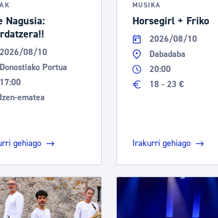
TAK
MUSIKA
e Nagusia:
Horsegirl + Friko
rdatzera!!
2026/08/10
2026/08/10
Dabadaba
Donostiako Portua
20:00
17:00
18 - 23 €
Izen-ematea
urri gehiago
Irakurri gehiago