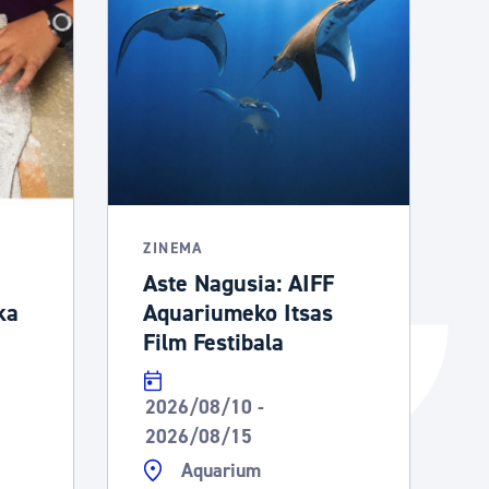
Izapideen katalogoa
Tramitaziorako laguntza
ZINEMA
Aste Nagusia: AIFF
ka
Aquariumeko Itsas
Film Festibala
2026/08/10 -
2026/08/15
Aquarium