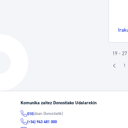
Irak
19 - 27
1
O
Komunika zaitez Donostiako Udalarekin
(doan Donostiatik)
010
(+34) 943 481 000