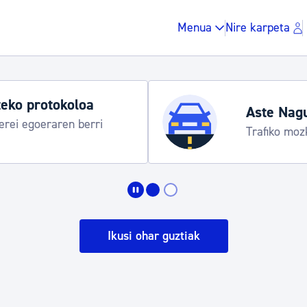
Menua
Nire karpeta
Udako ordut
araua
Udalinfo, Dono
Urgull, Honda
Zergak eta isunak
Etxebizitza eta hirig
Ikusi ohar guztiak
Gune publikoa, ho