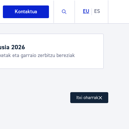
Buscar
EU
ES
Kontaktua
egiak eta zerbitzuak
stia Kirola, Donostia Kultura, San Telmo,
lea, Turismoa
intza
Itxi oharrak
ndakinak eta ingurumena