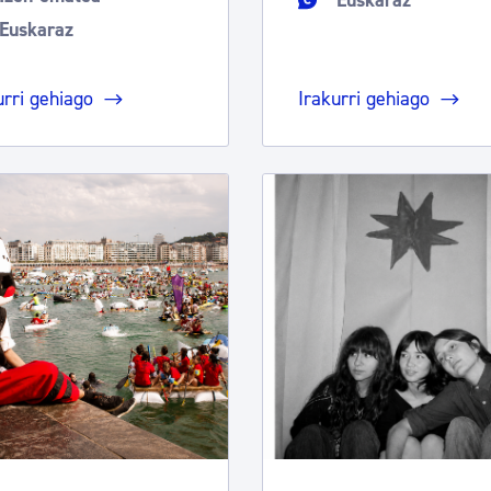
Euskaraz
Euskaraz
urri gehiago
Irakurri gehiago