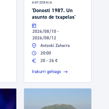
ANTZERKIA
'Donosti 1987. Un
asunto de txapelas'
2026/08/10 -
2026/08/12
Antzoki Zaharra
20:00
20 - 26 €
Irakurri gehiago