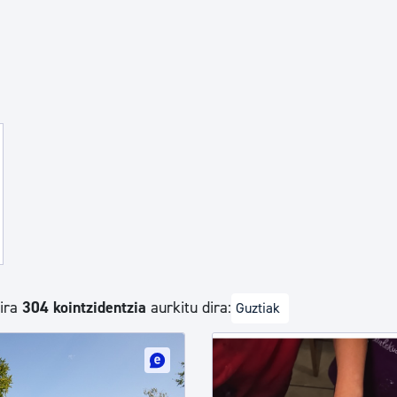
Euskara
Garapen ekonomikoa e
Berdintasuna, Giza Esk
Kultura
Turismoa
dira
304 kointzidentzia
aurkitu dira:
Guztiak