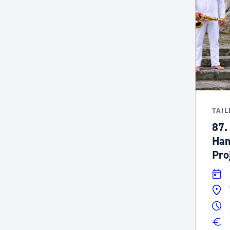
TAI
87.
Ham
Pro