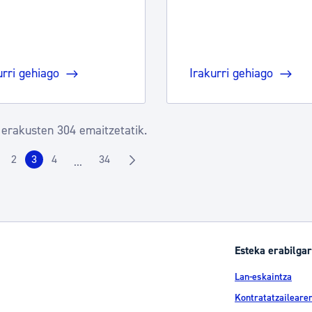
urri gehiago
Irakurri gehiago
 erakusten 304 emaitzetatik.
2
3
4
34
...
rrialdea
Orrialdea
Orrialdea
Orrialdea
Orrialdea
Intermediate Pages Use TAB to navigate.
Esteka erabilgar
Lan-eskaintza
Kontratatzailearen