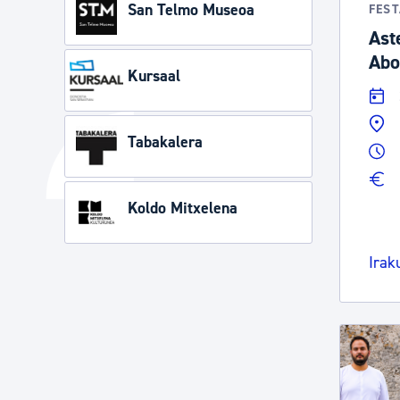
San Telmo Museoa
FES
Ast
Abo
Kursaal
Tabakalera
Koldo Mitxelena
Irak