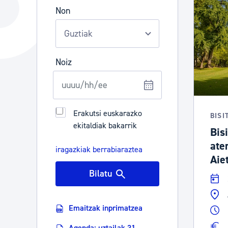
Hiria
Aktualita
Non
Hiria orain
Albisteak
Hiria ezagutu
Abisuak
Noiz
Etorkizuneko hiria
Kultur ag
Erakutsi euskarazko
BISI
ekitaldiak bakarrik
Bisi
ate
iragazkiak berrabiaraztea
Aiet
Bilatu
Emaitzak inprimatzea
Agenda: uztailak 31 -