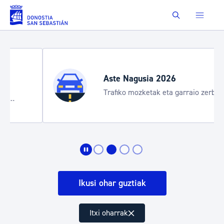
Eduki nagusira joan
Buscar
Aste Nagusia 2026
Trafiko mozketak eta garraio zerbitzu
bereziak
Ikusi ohar guztiak
Itxi oharrak