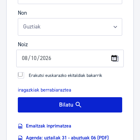
Non
Noiz
Erakutsi euskarazko ekitaldiak bakarrik
iragazkiak berrabiaraztea
Bilatu
Emaitzak inprimatzea
Agenda: uztailak 31 - abuztuak 06 (PDF)