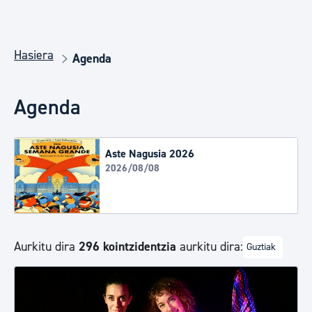
Hasiera
Agenda
Agenda
Aste Nagusia 2026
2026/08/08
Aurkitu dira
296 kointzidentzia
aurkitu dira:
Guztiak