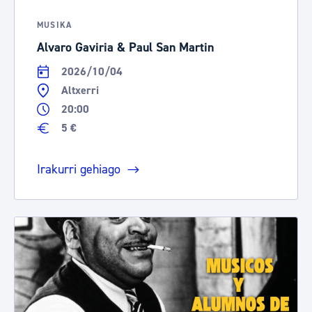
MUSIKA
Alvaro Gaviria & Paul San Martin
2026/10/04
Altxerri
20:00
5 €
Irakurri gehiago