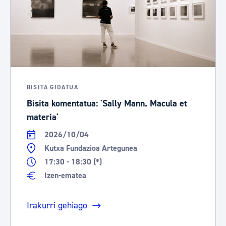
BISITA GIDATUA
Bisita komentatua: 'Sally Mann. Macula et
materia'
2026/10/04
Kutxa Fundazioa Artegunea
17:30 - 18:30 (*)
Izen-ematea
Irakurri gehiago