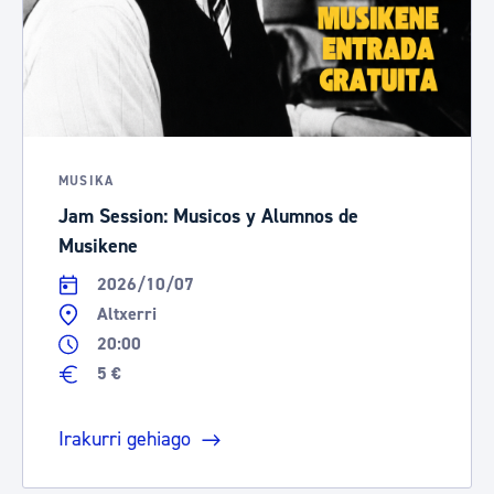
MUSIKA
Jam Session: Musicos y Alumnos de
Musikene
2026/10/07
Altxerri
20:00
5 €
Irakurri gehiago