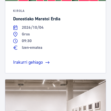
KIROLA
Donostiako Maratoi Erdia
2026/10/04
Gros
09:30
Izen-ematea
Irakurri gehiago