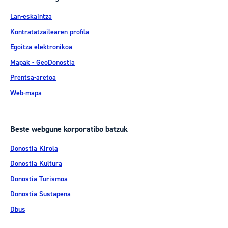
Lan-eskaintza
Kontratatzailearen profila
Egoitza elektronikoa
Mapak - GeoDonostia
Prentsa-aretoa
Web-mapa
Beste webgune korporatibo batzuk
Donostia Kirola
Donostia Kultura
Donostia Turismoa
Donostia Sustapena
Dbus