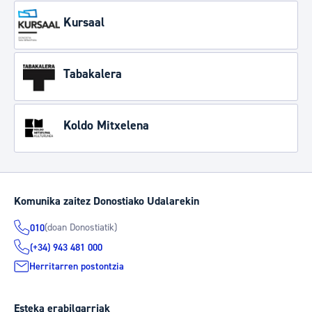
Kursaal
Tabakalera
Koldo Mitxelena
Komunika zaitez Donostiako Udalarekin
(doan Donostiatik)
010
(+34) 943 481 000
Herritarren postontzia
Esteka erabilgarriak