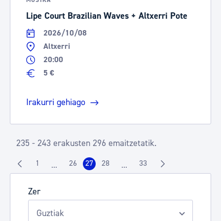
MUSIKA
Lipe Court Brazilian Waves + Altxerri Pote
2026/10/08
Altxerri
20:00
5 €
Irakurri gehiago
235 - 243 erakusten 296 emaitzetatik.
1
26
27
28
33
...
...
Orrialdea
Orrialdea
Orrialdea
Orrialdea
Orrialdea
Intermediate Pages Use TAB to navigate.
Intermediate Pages Use TAB t
Zer