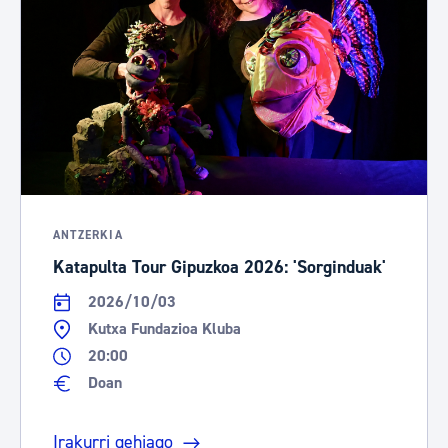
ANTZERKIA
Katapulta Tour Gipuzkoa 2026: 'Sorginduak'
2026/10/03
Kutxa Fundazioa Kluba
20:00
Doan
Irakurri gehiago