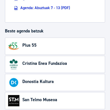
Agenda: Abuztuak 7 - 13 (PDF)
Beste agenda batzuk
Plus 55
Cristina Enea Fundazioa
Donostia Kultura
San Telmo Museoa