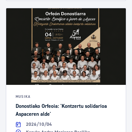
MUSIKA
Donostiako Orfeoia: 'Kontzertu solidarioa
Aspaceren alde'
2026/10/04