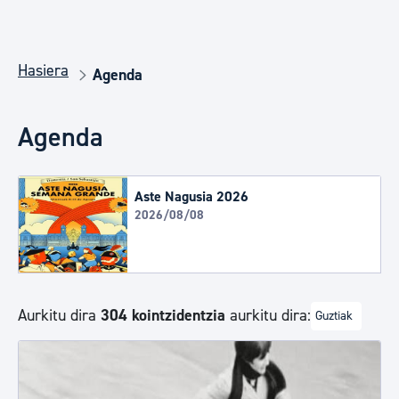
Hasiera
Agenda
Agenda
Aste Nagusia 2026
2026/08/08
Aurkitu dira
304 kointzidentzia
aurkitu dira:
Guztiak