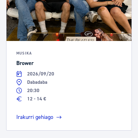
MUSIKA
Brower
2026/09/20
Dabadaba
20:30
12 - 14 €
Irakurri gehiago