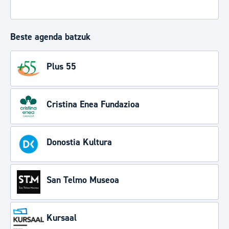
Beste agenda batzuk
Plus 55
Cristina Enea Fundazioa
Donostia Kultura
San Telmo Museoa
Kursaal