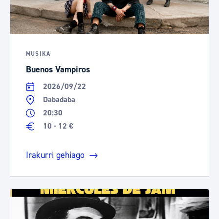
MUSIKA
Buenos Vampiros
2026/09/22
Dabadaba
20:30
10 - 12 €
Irakurri gehiago