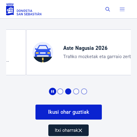
Eduki nagusira joan
Buscar
Aste Nagusia 2026
Trafiko mozketak eta garraio zerbitzu
bereziak
Ikusi ohar guztiak
Itxi oharrak