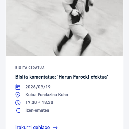
BISITA GIDATUA
Bisita komentatua: 'Harun Farocki efektua'
2026/09/19
Kutxa Fundazioa Kubo
17:30 + 18:30
Izen-ematea
Irakurri gehiago