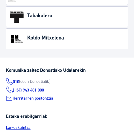
Tabakalera
Koldo Mitxelena
Komunika zaitez Donostiako Udalarekin
(doan Donostiatik)
010
(+34) 943 481 000
Herritarren postontzia
Esteka erabilgarriak
Lan-eskaintza