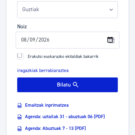
Noiz
Erakutsi euskarazko ekitaldiak bakarrik
iragazkiak berrabiaraztea
Bilatu
Emaitzak inprimatzea
Agenda: uztailak 31 - abuztuak 06 (PDF)
Agenda: Abuztuak 7 - 13 (PDF)