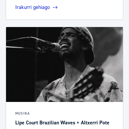
Irakurri gehiago
MUSIKA
Lipe Court Brazilian Waves + Altxerri Pote