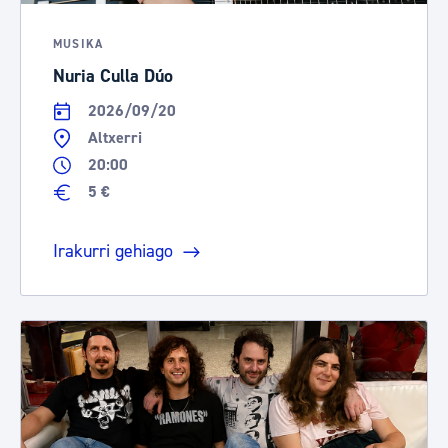
MUSIKA
Nuria Culla Dúo
2026/09/20
Altxerri
20:00
5 €
Irakurri gehiago