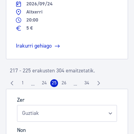
2026/09/24
Altxerri
20:00
5 €
Irakurri gehiago
217 - 225 erakusten 304 emaitzetatik.
1
24
25
26
34
...
...
Orrialdea
Orrialdea
Orrialdea
Orrialdea
Orrialdea
Intermediate Pages Use TAB to navigate.
Intermediate Pages Use TAB t
Zer
Non