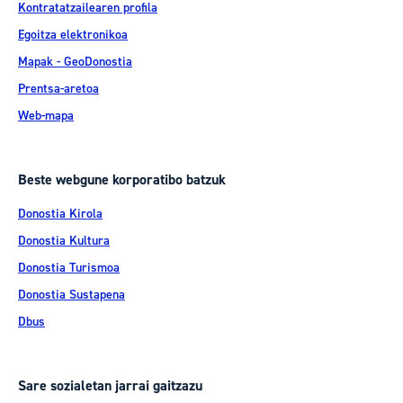
Kontratatzailearen profila
Egoitza elektronikoa
Mapak - GeoDonostia
Prentsa-aretoa
Web-mapa
Beste webgune korporatibo batzuk
Donostia Kirola
Donostia Kultura
Donostia Turismoa
Donostia Sustapena
Dbus
Sare sozialetan jarrai gaitzazu