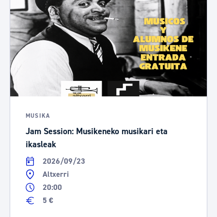
MUSIKA
Jam Session: Musikeneko musikari eta
ikasleak
2026/09/23
Altxerri
20:00
5 €