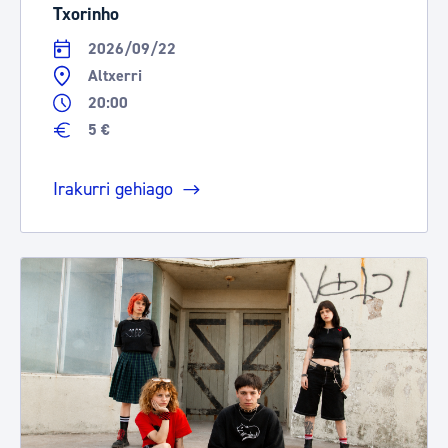
Txorinho
2026/09/22
Altxerri
20:00
5 €
Irakurri gehiago