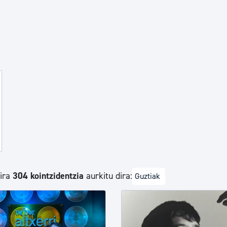
Euskara
Garapen ekonomikoa e
Berdintasuna, Giza Esk
Kultura
Turismoa
dira
304 kointzidentzia
aurkitu dira:
Guztiak