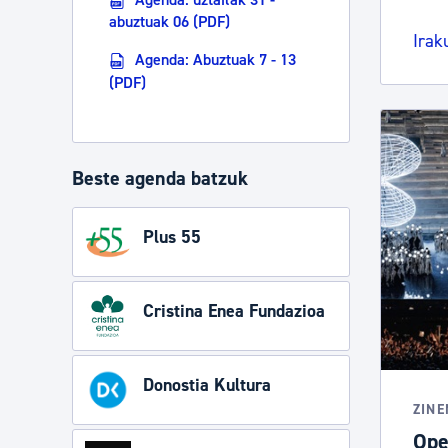
abuztuak 06 (PDF)
Irak
Agenda: Abuztuak 7 - 13
(PDF)
Beste agenda batzuk
Plus 55
Cristina Enea Fundazioa
Donostia Kultura
ZIN
Ope