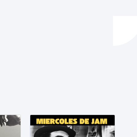
ta enplegua
ubideak eta bizikidetza