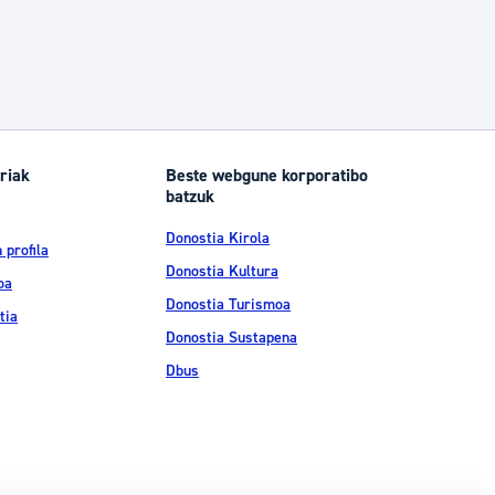
riak
Beste webgune korporatibo
batzuk
Donostia Kirola
 profila
Donostia Kultura
oa
Donostia Turismoa
tia
Donostia Sustapena
Dbus