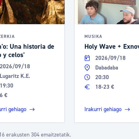
ZERKIA
MUSIKA
n'o: Una historia de
Holy Wave + Exno
 y celos'
2026/09/18
2026/09/18
Dabadaba
Lugaritz K.E.
20:30
19:30
18-23 €
6 €
urri gehiago
Irakurri gehiago
16 erakusten 304 emaitzetatik.