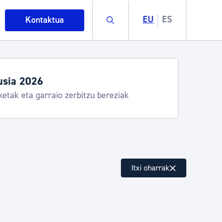
Buscar
EU
ES
Kontaktua
ordutegiak eta zerbitzuak
, Donostia Kirola, Donostia Kultura, San Telmo,
 Hondalea, Turismoa
intza
Itxi oharrak
ndakinak eta ingurumena