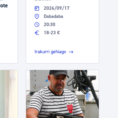
Pote
2026/09/17
Dabadaba
20:30
18-23 €
Irakurri gehiago