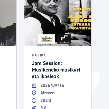
Izapideen katalogoa
Tramitaziorako laguntza
MUSIKA
Jam Session:
Musikeneko musikari
eta ikasleak
2026/09/16
Altxerri
20:00
5 €