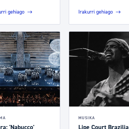
urri gehiago
Irakurri gehiago
EMA
MUSIKA
ra: 'Nabucco'
Lipe Court Brazili