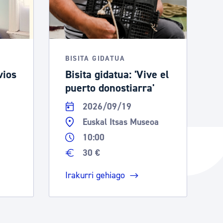
BISITA GIDATUA
vios
Bisita gidatua: 'Vive el
puerto donostiarra'
2026/09/19
Euskal Itsas Museoa
10:00
30 €
Irakurri gehiago