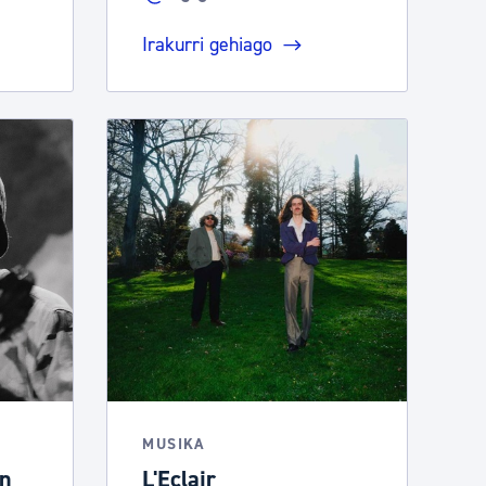
Irakurri gehiago
MUSIKA
an
L'Eclair