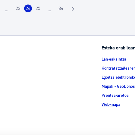
23
24
25
34
...
...
rrialdea
Orrialdea
Orrialdea
Orrialdea
Orrialdea
Intermediate Pages Use TAB to navigate.
Intermediate Pages Use TAB to navigate.
Esteka erabilgar
Lan-eskaintza
Kontratatzailearen
Egoitza elektronik
Mapak - GeoDonos
Prentsa-aretoa
Web-mapa