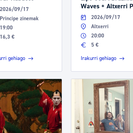
Waves + Altxerri 
2026/09/17
2026/09/17
Principe zinemak
Altxerri
19:00
20:00
16,3 €
5 €
urri gehiago
Irakurri gehiago