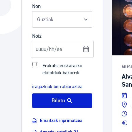
Hiria
Aktualita
Non
Hiria orain
Albisteak
Hiria ezagutu
Abisuak
Noiz
Etorkizuneko hiria
Kultur ag
Erakutsi euskarazko
MUS
ekitaldiak bakarrik
Alv
San
iragazkiak berrabiaraztea
Bilatu
Emaitzak inprimatzea
Agenda: uztailak 31 -