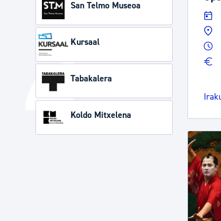
San Telmo Museoa
Kursaal
Tabakalera
Irak
Koldo Mitxelena