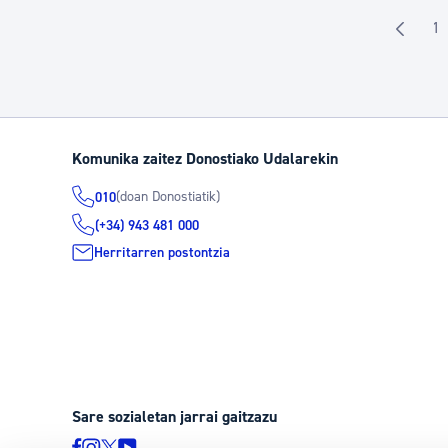
1
O
Komunika zaitez Donostiako Udalarekin
(doan Donostiatik)
010
(+34) 943 481 000
Herritarren postontzia
Sare sozialetan jarrai gaitzazu