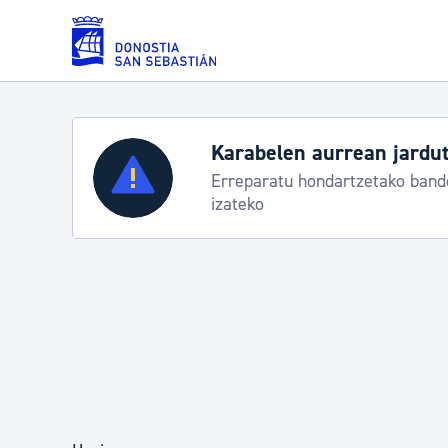
Eduki nagusira joan
Zerbitzuak
Aste Nagusia 2026:
k
Abuztuak 8-15
Errolda eta gai pertsonalak
Gizarte-zerbitzuak
Mugikortasuna