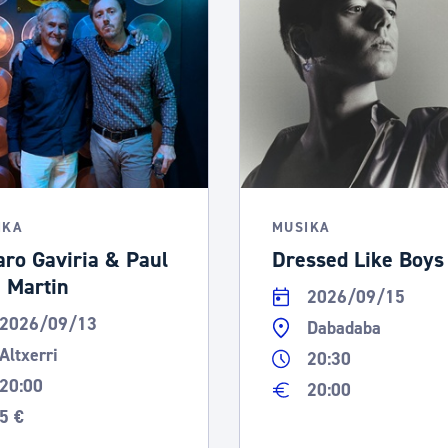
tea
Udal administrazioa
Iragarki ofizialen taula
Egutegi fiskala
enda
Gardentasun ataria
IKA
MUSIKA
aro Gaviria & Paul
Dressed Like Boys
 Martin
2026/09/15
2026/09/13
Dabadaba
Altxerri
20:30
20:00
20:00
5 €