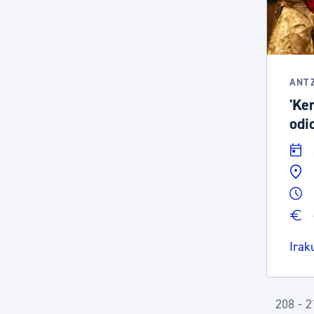
ANT
'Ke
odio
Irak
208 - 2