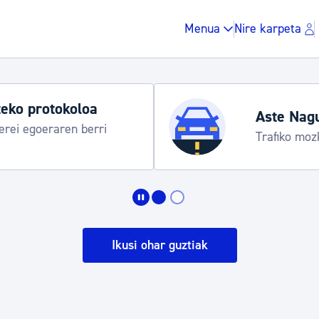
Menua
Nire karpeta
Udako 
 egitaraua
Udalinfo
Urgull,
Zergak eta isunak
Etxebizitza eta hirig
Ikusi ohar guztiak
Gune publikoa, ho