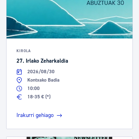
KIROLA
27. Irlako Zeharkaldia
2026/08/30
Kontxako Badia
10:00
18-35 € (*)
Irakurri gehiago