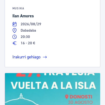
MUSIKA
Ilan Amores
2026/08/29
Dabadaba
20:30
16 - 20 €
Irakurri gehiago