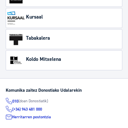
Kursaal
Tabakalera
Koldo Mitxelena
Komunika zaitez Donostiako Udalarekin
(doan Donostiatik)
010
(+34) 943 481 000
Herritarren postontzia