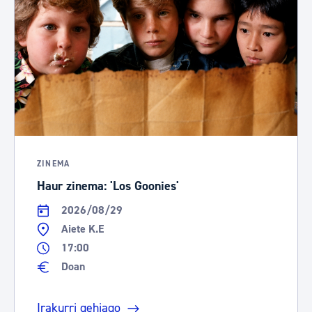
ZINEMA
Haur zinema: 'Los Goonies'
2026/08/29
Aiete K.E
17:00
Doan
Irakurri gehiago