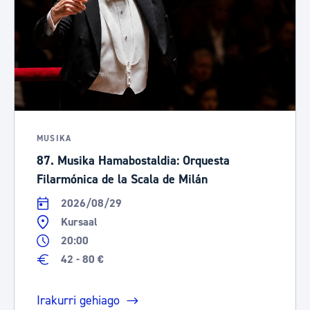
MUSIKA
87. Musika Hamabostaldia: Orquesta
Filarmónica de la Scala de Milán
2026/08/29
Kursaal
20:00
42 - 80 €
Irakurri gehiago