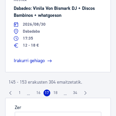
MUSIKA
Dabadeo: Vinila Von Bismark DJ + Discos
Bambinos + whatgoeson
2026/08/30
Dabadaba
17:35
12 - 18 €
Irakurri gehiago
145 - 153 erakusten 304 emaitzetatik.
1
16
17
18
34
...
...
Orrialdea
Orrialdea
Orrialdea
Orrialdea
Orrialdea
Intermediate Pages Use TAB to navigate.
Intermediate Pages Use TAB t
Zer