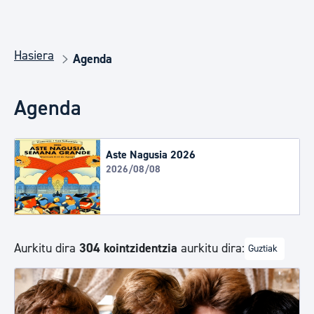
Hasiera
Agenda
Agenda
Aste Nagusia 2026
2026/08/08
Aurkitu dira
304 kointzidentzia
aurkitu dira:
Guztiak