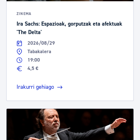
ZINEMA
Ira Sachs: Espazioak, gorputzak eta afektuak
'The Delta'
2026/08/29
Tabakalera
19:00
4,5 €
Irakurri gehiago