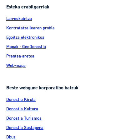
Esteka erabilgarriak
Lan-eskaintza
Kontratatzailearen profila
Egoitza elektronikoa
Mapak - GeoDonostia
Prentsa-aretoa
Web-mapa
Beste webgune korporatibo batzuk
Donostia Kirola
Donostia Kultura
Donostia Turismoa
Donostia Sustapena
Dbus