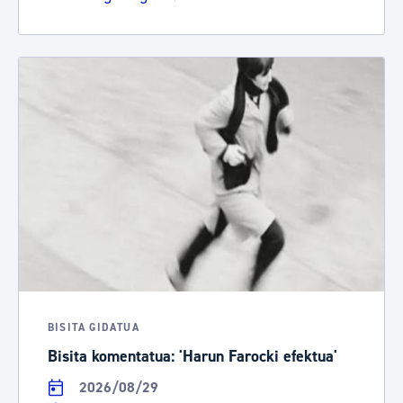
BISITA GIDATUA
Bisita komentatua: 'Harun Farocki efektua'
2026/08/29