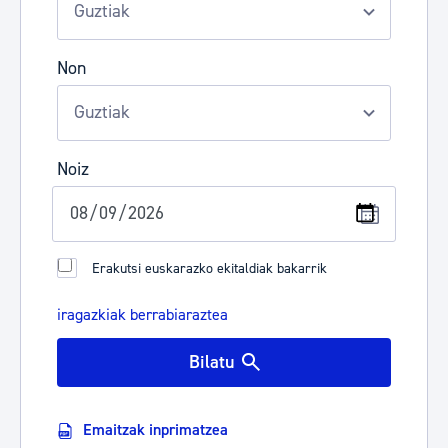
Non
Noiz
Erakutsi euskarazko ekitaldiak bakarrik
iragazkiak berrabiaraztea
Bilatu
Emaitzak inprimatzea