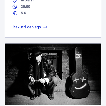
Altxerri
20:00
5 €
Irakurri gehiago