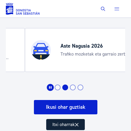
Eduki nagusira joan
Buscar
Aste Nagusia 2026
Trafiko mozketak eta garraio zerbitzu
bereziak
Ikusi ohar guztiak
Itxi oharrak