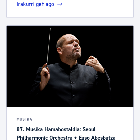
Irakurri gehiago
MUSIKA
87. Musika Hamabostaldia: Seoul
Philharmonic Orchestra + Easo Abesbatza