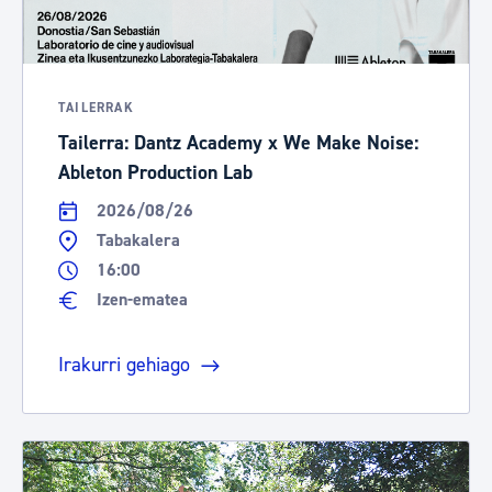
TAILERRAK
Tailerra: Dantz Academy x We Make Noise:
Ableton Production Lab
2026/08/26
Tabakalera
16:00
Izen-ematea
Irakurri gehiago