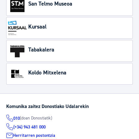
San Telmo Museoa
Kursaal
Tabakalera
Koldo Mitxelena
Komunika zaitez Donostiako Udalarekin
(doan Donostiatik)
010
(+34) 943 481 000
Herritarren postontzia