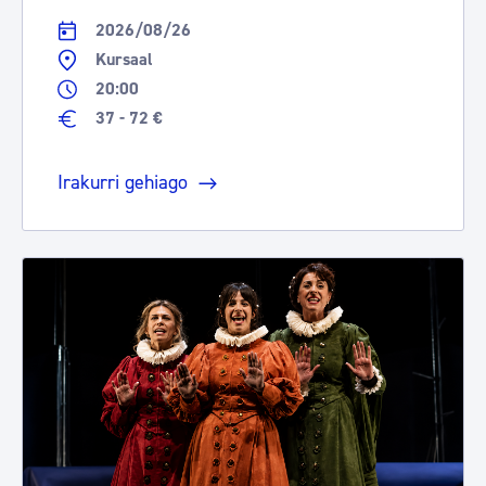
2026/08/26
Kursaal
20:00
37 - 72 €
Irakurri gehiago