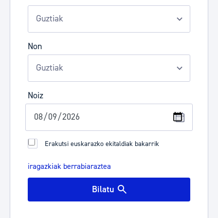
Non
Noiz
Erakutsi euskarazko ekitaldiak bakarrik
iragazkiak berrabiaraztea
Bilatu