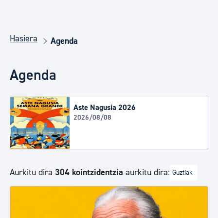
Hasiera
Agenda
Agenda
Aste Nagusia 2026
2026/08/08
Aurkitu dira
304 kointzidentzia
aurkitu dira:
Guztiak