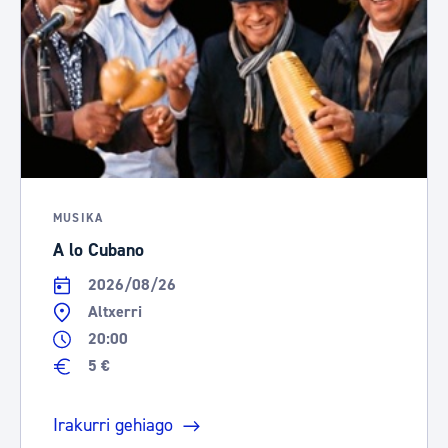
MUSIKA
A lo Cubano
2026/08/26
Altxerri
20:00
5 €
Irakurri gehiago