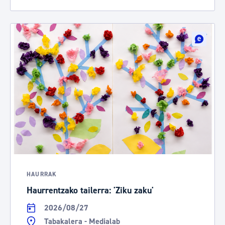
HAURRAK
Haurrentzako tailerra: 'Ziku zaku'
2026/08/27
Tabakalera - Medialab