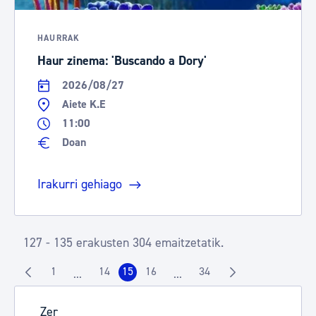
HAURRAK
Haur zinema: 'Buscando a Dory'
2026/08/27
Aiete K.E
11:00
Doan
Irakurri gehiago
127 - 135 erakusten 304 emaitzetatik.
1
14
15
16
34
...
...
Orrialdea
Orrialdea
Orrialdea
Orrialdea
Orrialdea
Intermediate Pages Use TAB to navigate.
Intermediate Pages Use TAB t
Zer