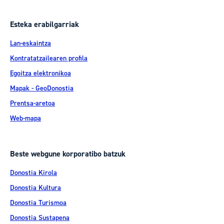
Esteka erabilgarriak
Lan-eskaintza
Kontratatzailearen profila
Egoitza elektronikoa
Mapak - GeoDonostia
Prentsa-aretoa
Web-mapa
Beste webgune korporatibo batzuk
Donostia Kirola
Donostia Kultura
Donostia Turismoa
Donostia Sustapena