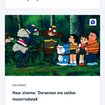
HAURRAK
Haur zinema: 'Doraemon eta zaldun
mozorrodunak'