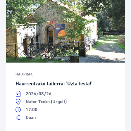
HAURRAK
Haurrentzako tailerra: 'Uzta festa!'
2026/08/26
Natur Txoko (Urgull)
17:00
Doan