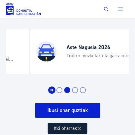
Eduki nagusira joan
Buscar
Aste Nagusia 2026
Trafiko mozketak eta garraio zerbitzu
bereziak
Ikusi ohar guztiak
Itxi oharrak