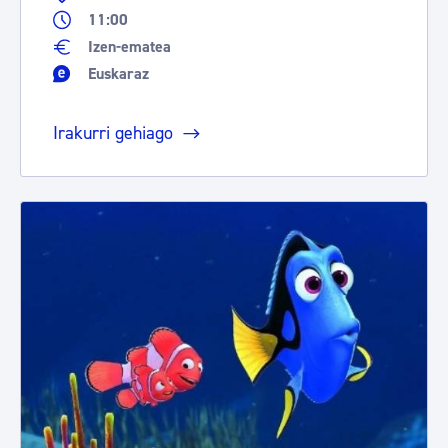
11:00
Izen-ematea
Euskaraz
Irakurri gehiago