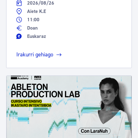
2026/08/26
Aiete K.E
11:00
Doan
Euskaraz
Irakurri gehiago