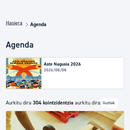
Hasiera
Agenda
Agenda
Aste Nagusia 2026
2026/08/08
Aurkitu dira
304 kointzidentzia
aurkitu dira:
Guztiak