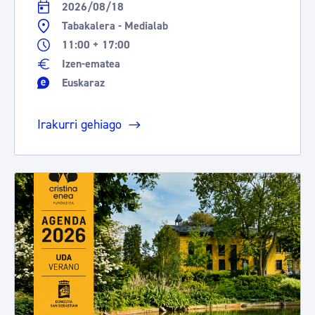
2026/08/18
Tabakalera - Medialab
11:00 + 17:00
Izen-ematea
Euskaraz
Irakurri gehiago