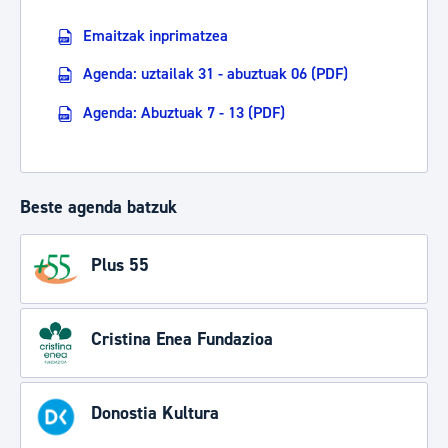
Emaitzak inprimatzea
Agenda: uztailak 31 - abuztuak 06 (PDF)
Agenda: Abuztuak 7 - 13 (PDF)
Beste agenda batzuk
Plus 55
Cristina Enea Fundazioa
Donostia Kultura