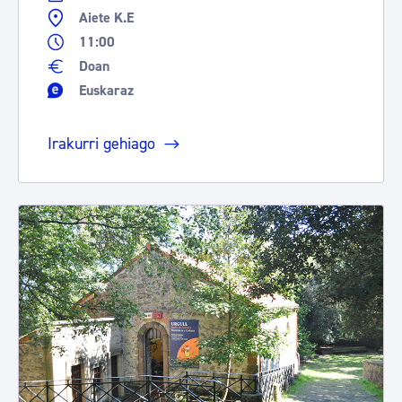
Aiete K.E
11:00
Doan
Euskaraz
Irakurri gehiago