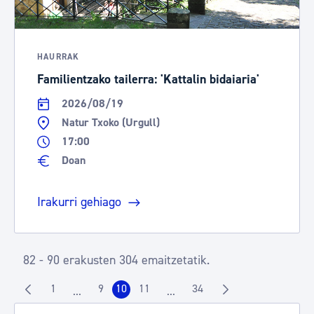
HAURRAK
Familientzako tailerra: 'Kattalin bidaiaria'
2026/08/19
Natur Txoko (Urgull)
17:00
Doan
Irakurri gehiago
82 - 90 erakusten 304 emaitzetatik.
1
9
10
11
34
...
...
Orrialdea
Orrialdea
Orrialdea
Orrialdea
Orrialdea
Intermediate Pages Use TAB to navigate.
Intermediate Pages Use TAB to