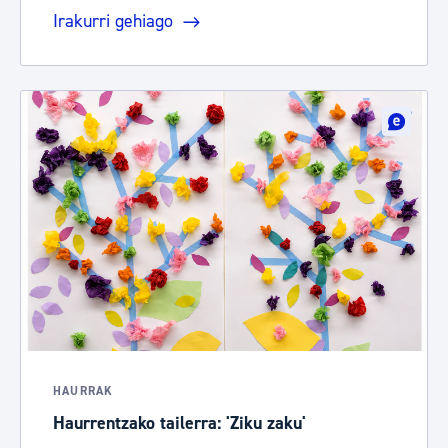
Irakurri gehiago
HAURRAK
Haurrentzako tailerra: 'Ziku zaku'