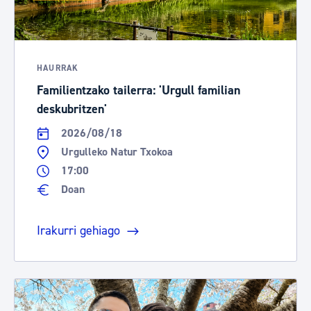
HAURRAK
Familientzako tailerra: 'Urgull familian
deskubritzen'
2026/08/18
Urgulleko Natur Txokoa
17:00
Doan
Irakurri gehiago