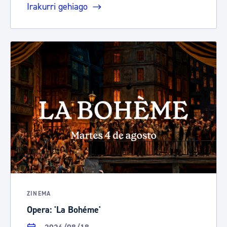
Irakurri gehiago
ZINEMA
Opera: 'La Bohéme'