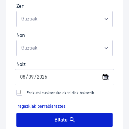
Zer
Non
Noiz
Erakutsi euskarazko ekitaldiak bakarrik
iragazkiak berrabiaraztea
Bilatu