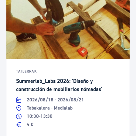
TAILERRAK
Summerlab_Labs 2026: 'Diseño y
construcción de mobiliarios nómadas'
2026/08/18 - 2026/08/21
Tabakalera - Medialab
10:30-13:30
4 €