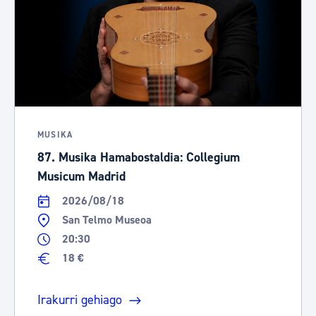
MUSIKA
87. Musika Hamabostaldia: Collegium
Musicum Madrid
2026/08/18
San Telmo Museoa
20:30
18 €
Irakurri gehiago