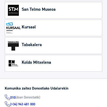
San Telmo Museoa
Kursaal
Tabakalera
Koldo Mitxelena
Komunika zaitez Donostiako Udalarekin
(doan Donostiatik)
010
(+34) 943 481 000