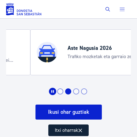
Eduki nagusira joan
Buscar
Aste Nagusia 2026
Trafiko mozketak eta garraio zerbitzu
bereziak
Ikusi ohar guztiak
Itxi oharrak