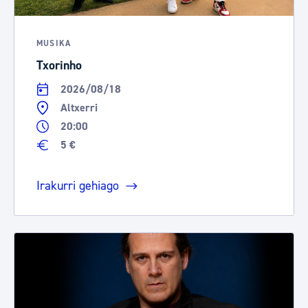
MUSIKA
Txorinho
2026/08/18
Altxerri
20:00
5 €
Irakurri gehiago