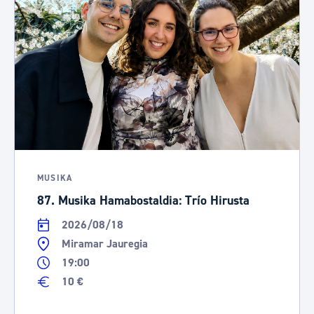
MUSIKA
87. Musika Hamabostaldia: Trío Hirusta
2026/08/18
Miramar Jauregia
19:00
10 €