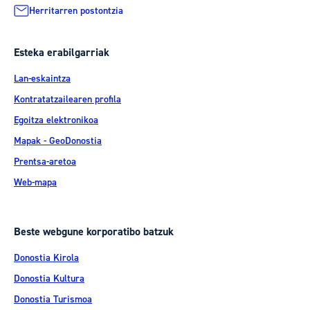
Herritarren postontzia
Esteka erabilgarriak
Lan-eskaintza
Kontratatzailearen profila
Egoitza elektronikoa
Mapak - GeoDonostia
Prentsa-aretoa
Web-mapa
Beste webgune korporatibo batzuk
Donostia Kirola
Donostia Kultura
Donostia Turismoa