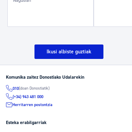
Nagusian
Ikusi albiste guztiak
Komunika zaitez Donostiako Udalarekin
(doan Donostiatik)
010
(+34) 943 481 000
Herritarren postontzia
Esteka erabilgarriak