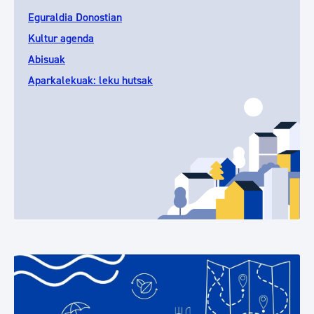
Eguraldia Donostian
Kultur agenda
Abisuak
Aparkalekuak: leku hutsak