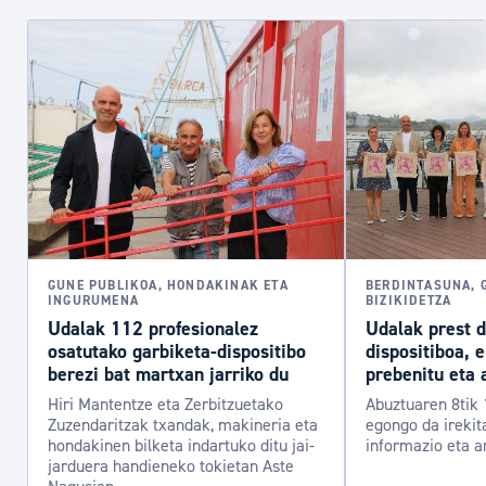
GUNE PUBLIKOA, HONDAKINAK ETA
BERDINTASUNA, 
INGURUMENA
BIZIKIDETZA
Udalak 112 profesionalez
Udalak prest 
osatutako garbiketa-dispositibo
dispositiboa, 
berezi bat martxan jarriko du
prebenitu eta 
Hiri Mantentze eta Zerbitzuetako
Abuztuaren 8tik 
Zuzendaritzak txandak, makineria eta
egongo da irekit
hondakinen bilketa indartuko ditu jai-
informazio eta a
jarduera handieneko tokietan Aste