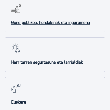
Gune publikoa, hondakinak eta ingurumena
Herritarren segurtasuna eta larrialdiak
Euskara