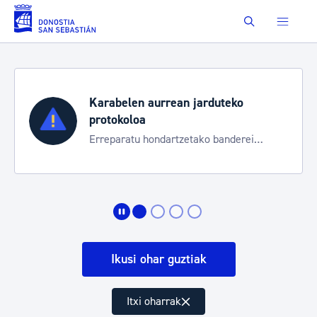
Eduki nagusira joan
Buscar
duteko
Aste Nagusia 2026
Trafiko mozketak eta garraio 
 banderei
bereziak
Ikusi ohar guztiak
Itxi oharrak