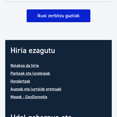
Ikusi zerbitzu guztiak
Hiria ezagutu
Nolakoa da hiria
Parkeak eta lorategiak
Hondartzak
Auzoak eta lurralde eremuak
Mapak - GeoDonostia