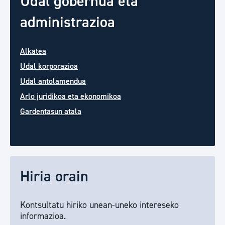
Udal gobernua eta
administrazioa
Alkatea
Udal korporazioa
Udal antolamendua
Arlo juridikoa eta ekonomikoa
Gardentasun atala
Hiria orain
Kontsultatu hiriko unean-uneko intereseko
informazioa.