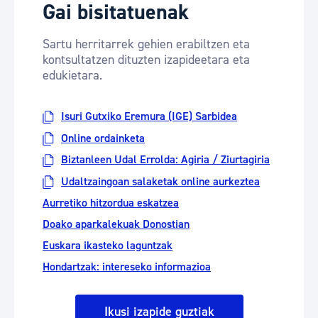
Gai bisitatuenak
Sartu herritarrek gehien erabiltzen eta
kontsultatzen dituzten izapideetara eta
edukietara.
Isuri Gutxiko Eremura (IGE) Sarbidea
Online ordainketa
Biztanleen Udal Errolda: Agiria / Ziurtagiria
Udaltzaingoan salaketak online aurkeztea
Aurretiko hitzordua eskatzea
Doako aparkalekuak Donostian
Euskara ikasteko laguntzak
Hondartzak: intereseko informazioa
Ikusi izapide guztiak