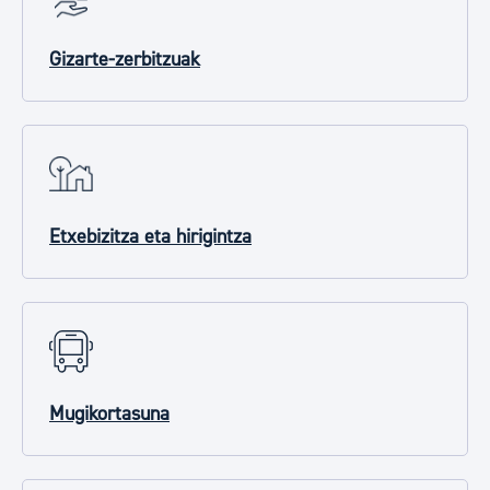
Gizarte-zerbitzuak
Etxebizitza eta hirigintza
Mugikortasuna