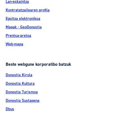
Lan-eskaintza
Kontratatzailearen profila
Egoitza elektronikoa
Mapak - GeoDonostia
Prentsa-aretoa
Web-mapa
Beste webgune korporatibo batzuk
Donostia Kirola
Donostia Kultura
Donostia Turismoa
Donostia Sustapena
Dbus