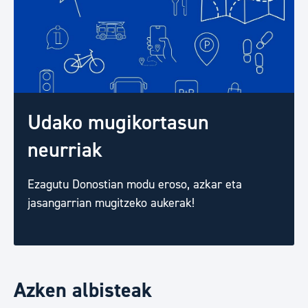
Udako mugikortasun
neurriak
Ezagutu Donostian modu eroso, azkar eta
jasangarrian mugitzeko aukerak!
Azken albisteak