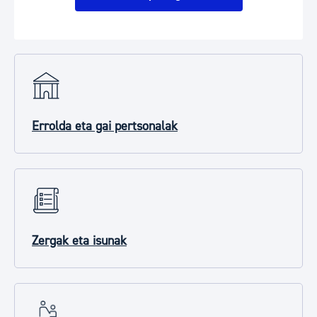
Errolda eta gai pertsonalak
Zergak eta isunak