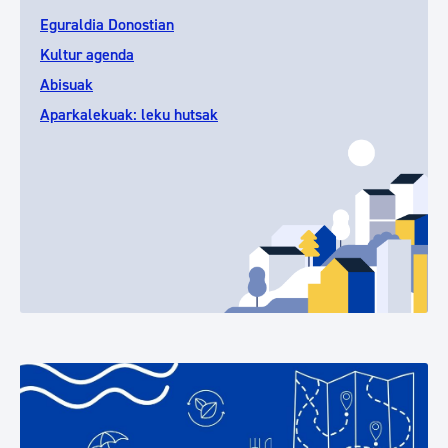
Eguraldia Donostian
Kultur agenda
Abisuak
Aparkalekuak: leku hutsak