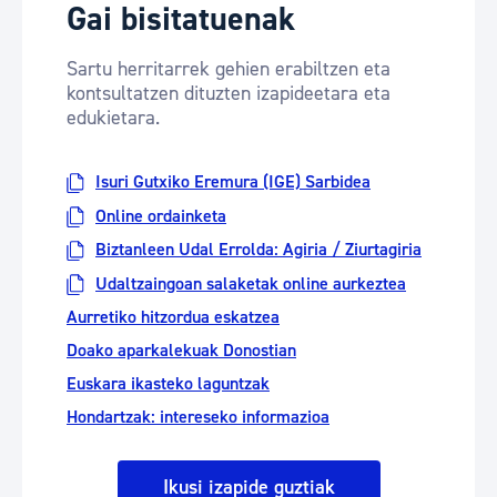
Gai bisitatuenak
Sartu herritarrek gehien erabiltzen eta
kontsultatzen dituzten izapideetara eta
edukietara.
Isuri Gutxiko Eremura (IGE) Sarbidea
Online ordainketa
Biztanleen Udal Errolda: Agiria / Ziurtagiria
Udaltzaingoan salaketak online aurkeztea
Aurretiko hitzordua eskatzea
Doako aparkalekuak Donostian
Euskara ikasteko laguntzak
Hondartzak: intereseko informazioa
Ikusi izapide guztiak