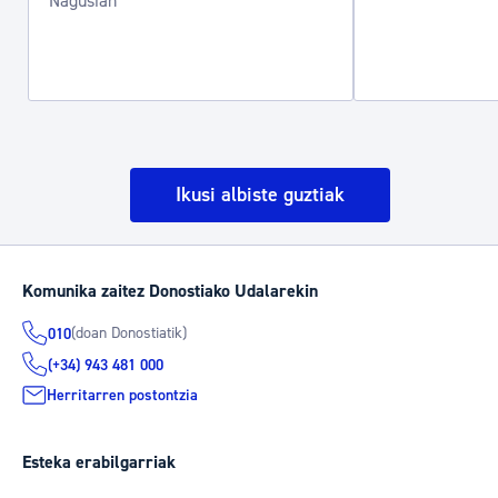
Nagusian
Ikusi albiste guztiak
Komunika zaitez Donostiako Udalarekin
(doan Donostiatik)
010
(+34) 943 481 000
Herritarren postontzia
Esteka erabilgarriak