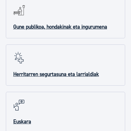
Gune publikoa, hondakinak eta ingurumena
Herritarren segurtasuna eta larrialdiak
Euskara