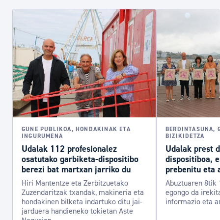
GUNE PUBLIKOA, HONDAKINAK ETA
BERDINTASUNA, 
INGURUMENA
BIZIKIDETZA
Udalak 112 profesionalez
Udalak prest 
osatutako garbiketa-dispositibo
dispositiboa, 
berezi bat martxan jarriko du
prebenitu eta 
Hiri Mantentze eta Zerbitzuetako
Abuztuaren 8tik 
Zuzendaritzak txandak, makineria eta
egongo da irekit
hondakinen bilketa indartuko ditu jai-
informazio eta a
jarduera handieneko tokietan Aste