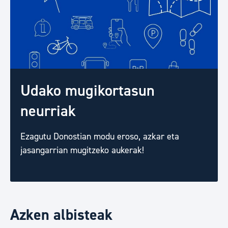
Udako mugikortasun
neurriak
Ezagutu Donostian modu eroso, azkar eta
jasangarrian mugitzeko aukerak!
Azken albisteak