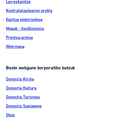
Lan-eskaintza
Kontratatzailearen profila
Egoitza elektronikoa
Mapak - GeoDonostia
Prentsa-aretoa
Web-mapa
Beste webgune korporatibo batzuk
Donostia Kirola
Donostia Kultura
Donostia Turismoa
Donostia Sustapena
Dbus