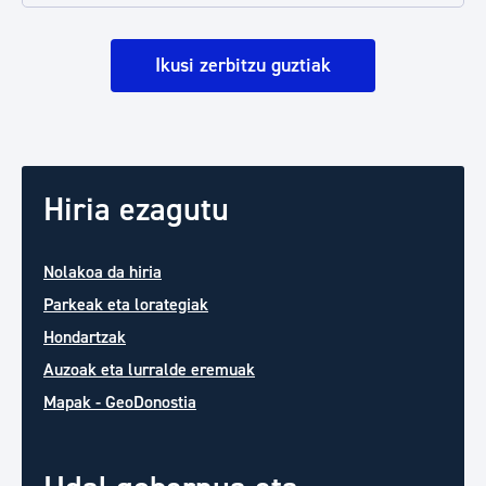
Ikusi zerbitzu guztiak
Hiria ezagutu
Nolakoa da hiria
Parkeak eta lorategiak
Hondartzak
Auzoak eta lurralde eremuak
Mapak - GeoDonostia