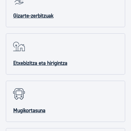
Gizarte-zerbitzuak
Etxebizitza eta hirigintza
Mugikortasuna