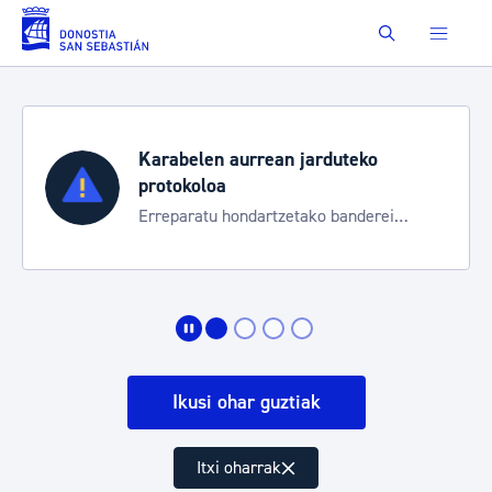
Eduki nagusira joan
Buscar
duteko
Aste Nagusia 2026
Trafiko mozketak eta garraio 
 banderei
bereziak
Ikusi ohar guztiak
Itxi oharrak