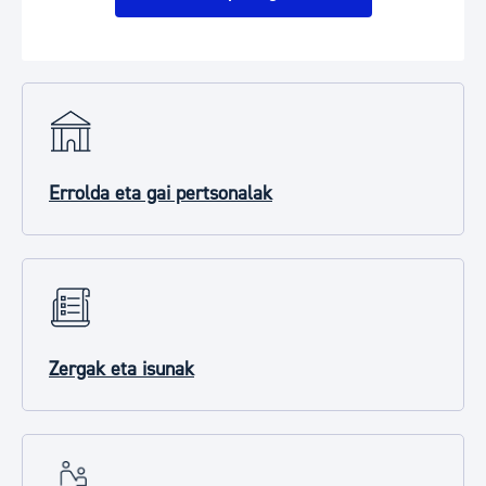
Errolda eta gai pertsonalak
Zergak eta isunak