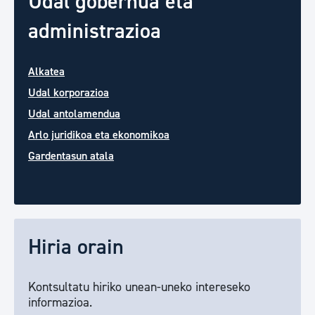
Udal gobernua eta
administrazioa
Alkatea
Udal korporazioa
Udal antolamendua
Arlo juridikoa eta ekonomikoa
Gardentasun atala
Hiria orain
Kontsultatu hiriko unean-uneko intereseko
informazioa.