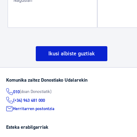
Nagusian
Ikusi albiste guztiak
Komunika zaitez Donostiako Udalarekin
(doan Donostiatik)
010
(+34) 943 481 000
Herritarren postontzia
Esteka erabilgarriak