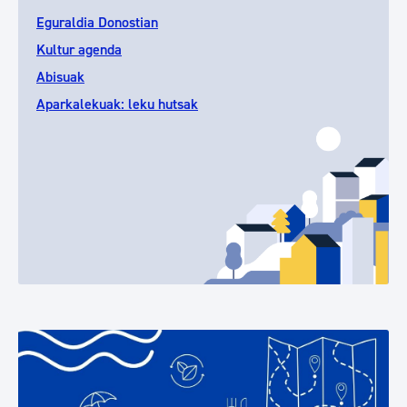
Eguraldia Donostian
Kultur agenda
Abisuak
Aparkalekuak: leku hutsak