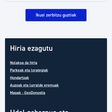
Ikusi zerbitzu guztiak
Hiria ezagutu
Nolakoa da hiria
Parkeak eta lorategiak
Hondartzak
Auzoak eta lurralde eremuak
Mapak - GeoDonostia