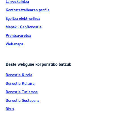
Lan-eskaintza
Kontratatzailearen profila
Egoitza elektronikoa
Mapak - GeoDonostia
Prentsa-aretoa
Web-mapa
Beste webgune korporatibo batzuk
Donostia Kirola
Donostia Kultura
Donostia Turismoa
Donostia Sustapena
Dbus