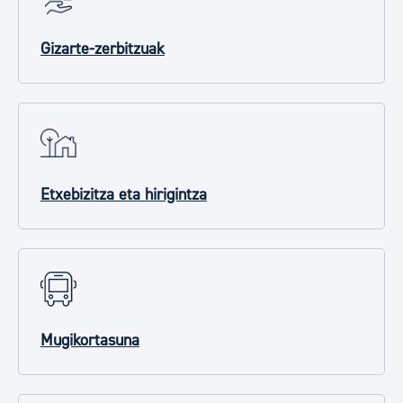
Gizarte-zerbitzuak
Etxebizitza eta hirigintza
Mugikortasuna