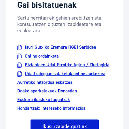
Gai bisitatuenak
Sartu herritarrek gehien erabiltzen eta
kontsultatzen dituzten izapideetara eta
edukietara.
Isuri Gutxiko Eremura (IGE) Sarbidea
Online ordainketa
Biztanleen Udal Errolda: Agiria / Ziurtagiria
Udaltzaingoan salaketak online aurkeztea
Aurretiko hitzordua eskatzea
Doako aparkalekuak Donostian
Euskara ikasteko laguntzak
Hondartzak: intereseko informazioa
Ikusi izapide guztiak