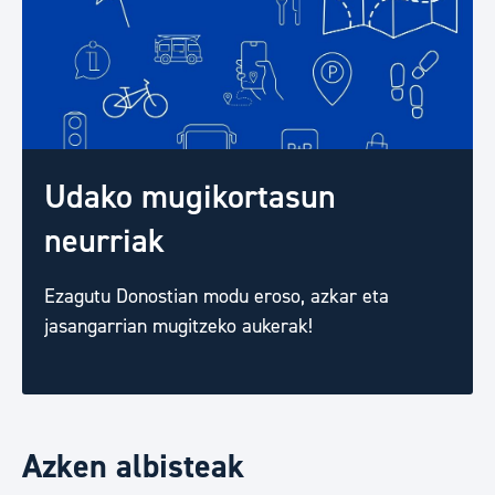
Udako mugikortasun
neurriak
Ezagutu Donostian modu eroso, azkar eta
jasangarrian mugitzeko aukerak!
Azken albisteak