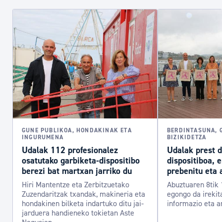
GUNE PUBLIKOA, HONDAKINAK ETA
BERDINTASUNA, 
INGURUMENA
BIZIKIDETZA
Udalak 112 profesionalez
Udalak prest 
osatutako garbiketa-dispositibo
dispositiboa, 
berezi bat martxan jarriko du
prebenitu eta 
Hiri Mantentze eta Zerbitzuetako
Abuztuaren 8tik 
Zuzendaritzak txandak, makineria eta
egongo da irekit
hondakinen bilketa indartuko ditu jai-
informazio eta a
jarduera handieneko tokietan Aste