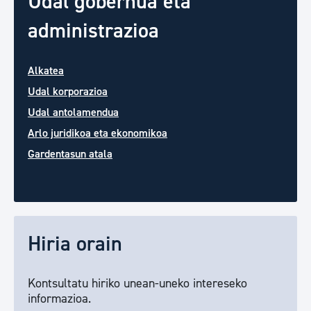
Udal gobernua eta
administrazioa
Alkatea
Udal korporazioa
Udal antolamendua
Arlo juridikoa eta ekonomikoa
Gardentasun atala
Hiria orain
Kontsultatu hiriko unean-uneko intereseko
informazioa.