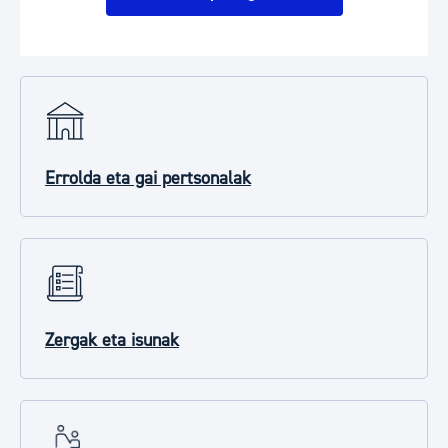
Errolda eta gai pertsonalak
Zergak eta isunak