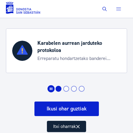
Eduki nagusira joan
Buscar
duteko
Aste Nagusia 2026
Trafiko mozketak eta garraio 
 banderei
bereziak
Ikusi ohar guztiak
Itxi oharrak