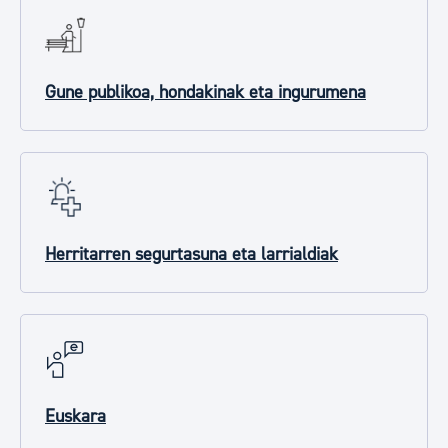
Gune publikoa, hondakinak eta ingurumena
Herritarren segurtasuna eta larrialdiak
Euskara