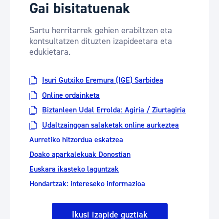
Gai bisitatuenak
Sartu herritarrek gehien erabiltzen eta
kontsultatzen dituzten izapideetara eta
edukietara.
Isuri Gutxiko Eremura (IGE) Sarbidea
Online ordainketa
Biztanleen Udal Errolda: Agiria / Ziurtagiria
Udaltzaingoan salaketak online aurkeztea
Aurretiko hitzordua eskatzea
Doako aparkalekuak Donostian
Euskara ikasteko laguntzak
Hondartzak: intereseko informazioa
Ikusi izapide guztiak