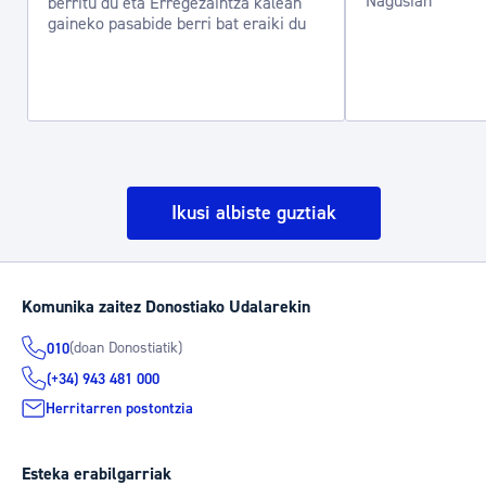
Nagusian
berritu du eta Erregezaintza kalean
gaineko pasabide berri bat eraiki du
Ikusi albiste guztiak
Komunika zaitez Donostiako Udalarekin
(doan Donostiatik)
010
(+34) 943 481 000
Herritarren postontzia
Esteka erabilgarriak