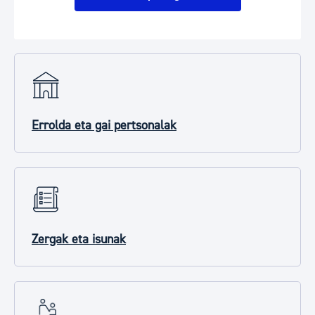
Errolda eta gai pertsonalak
Zergak eta isunak