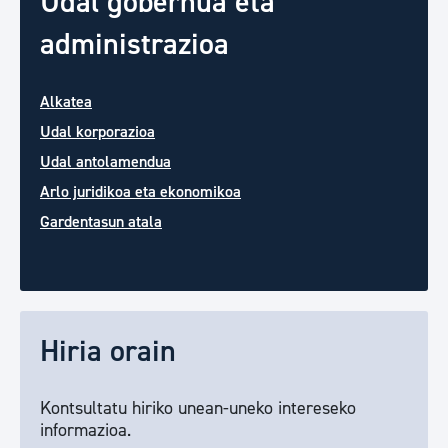
Udal gobernua eta
administrazioa
Alkatea
Udal korporazioa
Udal antolamendua
Arlo juridikoa eta ekonomikoa
Gardentasun atala
Hiria orain
Kontsultatu hiriko unean-uneko intereseko
informazioa.