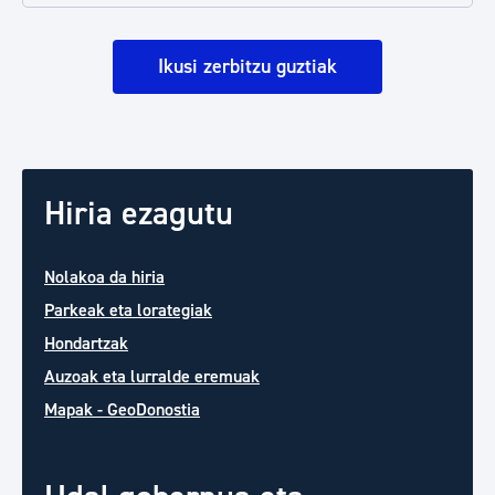
Ikusi zerbitzu guztiak
Hiria ezagutu
Nolakoa da hiria
Parkeak eta lorategiak
Hondartzak
Auzoak eta lurralde eremuak
Mapak - GeoDonostia