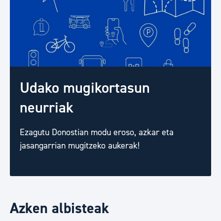
Udako mugikortasun
neurriak
Ezagutu Donostian modu eroso, azkar eta
jasangarrian mugitzeko aukerak!
Azken albisteak