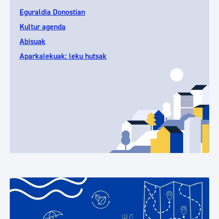
Eguraldia Donostian
Kultur agenda
Abisuak
Aparkalekuak: leku hutsak