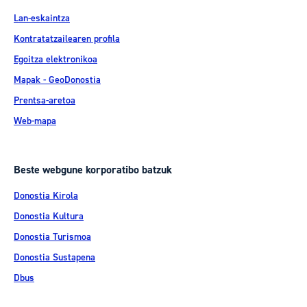
Lan-eskaintza
Kontratatzailearen profila
Egoitza elektronikoa
Mapak - GeoDonostia
Prentsa-aretoa
Web-mapa
Beste webgune korporatibo batzuk
Donostia Kirola
Donostia Kultura
Donostia Turismoa
Donostia Sustapena
Dbus