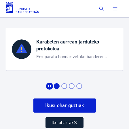
Eduki nagusira joan
Buscar
duteko
Aste Nagusia 2026
Trafiko mozketak eta garraio 
 banderei
bereziak
Ikusi ohar guztiak
Itxi oharrak