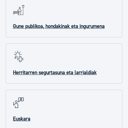
Gune publikoa, hondakinak eta ingurumena
Herritarren segurtasuna eta larrialdiak
Euskara