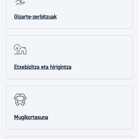
Gizarte-zerbitzuak
Etxebizitza eta hirigintza
Mugikortasuna