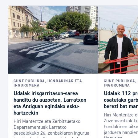
GUNE PUBLIKOA, HONDAKINAK ETA
GUNE PUBLIKOA,
INGURUMENA
INGURUMENA
Udalak irisgarritasun-sarea
Udalak 112 pr
handitu du auzoetan, Larratxon
osatutako garb
eta Antiguan egindako esku-
berezi bat mar
hartzeekin
Hiri Mantentze e
Zuzendaritzak tx
Hiri Mantentze eta Zerbitzuetako
hondakinen bilket
Departamentuak Larratxo
jarduera handien
pasealekuko 26. zenbakiaren ingurua