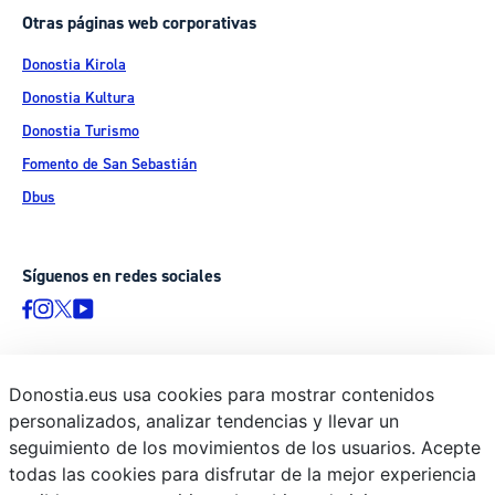
Otras páginas web corporativas
Donostia Kirola
Donostia Kultura
Donostia Turismo
Fomento de San Sebastián
Dbus
Síguenos en redes sociales
Donostia.eus usa cookies para mostrar contenidos
© Donostiako Udala - Ayuntamiento de Donostia / San Sebastián
personalizados, analizar tendencias y llevar un
Ijentea 1, 20003 Donostia / San Sebastián
seguimiento de los movimientos de los usuarios. Acepte
Aviso legal
todas las cookies para disfrutar de la mejor experiencia