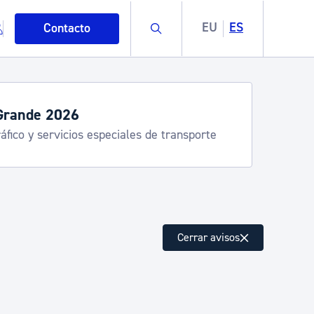
Buscar
EU
ES
Contacto
Grande 2026
áfico y servicios especiales de transporte
mo
Cerrar avisos
esiduos y medioambiente