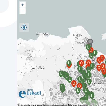
La ciudad
Actualid
+
−
La ciudad ahora
Noticias
Descubre la ciudad
Avisos
La ciudad futura
Agenda cul
Otros...
Eusko Jaurlaritza; Arabako, Bizkaiko eta Gipuzkoako Foru Aldundiak. GeoEuskadi