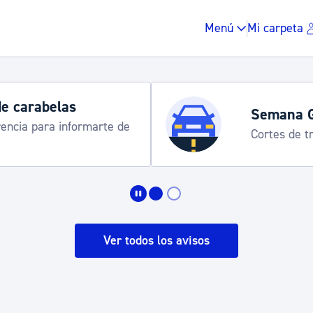
Menú
Mi carpeta
de carabelas
Semana 
rencia para informarte de
Cortes de tr
Impuestos y multas
Vivienda y urbanis
Ver todos los avisos
Espacio público, r