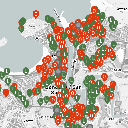
ad
Administración municipal
Tablón de anuncios oficiales
Calendario fiscal
tural
Portal de transparencia