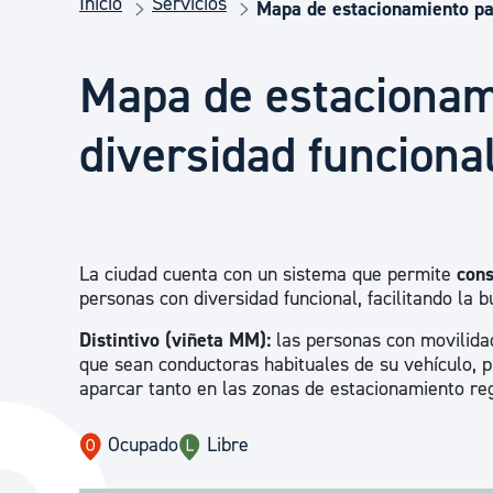
Inicio
Servicios
Seguridad ciudadana y emergencias
Mapa de estacionamiento par
Mapa de estacionam
Salud Pública, animales y consumo
diversidad funciona
Infancia y juventud
Participación ciudadana y asociacionismo
La ciudad cuenta con un sistema que permite
cons
personas con diversidad funcional, facilitando la
Distintivo (viñeta MM):
las personas con movilida
Deporte
que sean conductoras habituales de su vehículo, p
aparcar tanto en las zonas de estacionamiento re
Ocupado
Libre