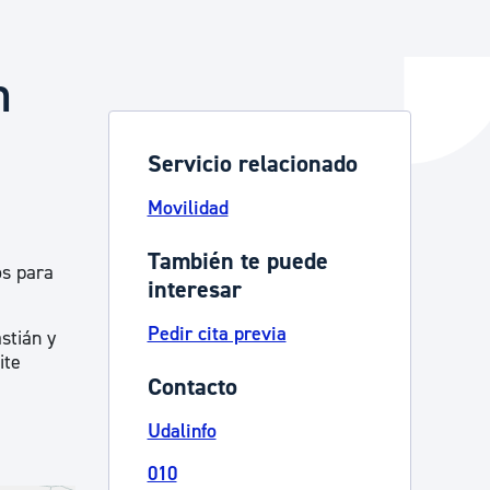
n
y empleo
Servicio relacionado
manos y convivencia
Movilidad
También te puede
os para
interesar
Pedir cita previa
stián y
ite
Contacto
Udalinfo
010