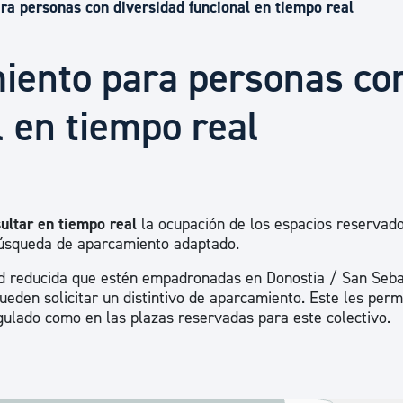
Euskera
a personas con diversidad funcional en tiempo real
iento para personas co
Desarrollo económico 
l en tiempo real
Igualdad, Derechos Hu
Cultura
ultar en tiempo real
la ocupación de los espacios reservad
 búsqueda de aparcamiento adaptado.
d reducida que estén empadronadas en Donostia / San Seba
Turismo
ueden solicitar un distintivo de aparcamiento. Este les perm
gulado como en las plazas reservadas para este colectivo.