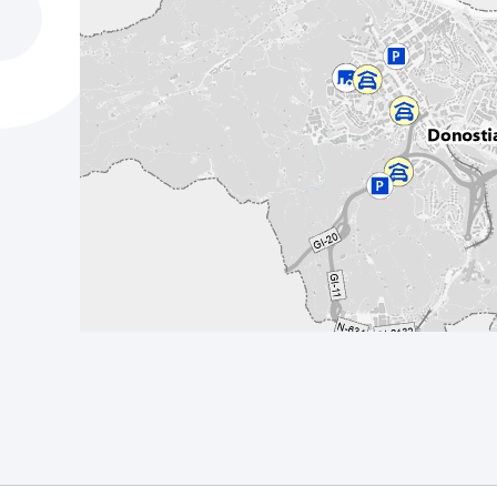
La ciudad
Actualid
La ciudad ahora
Noticias
Descubre la ciudad
Avisos
La ciudad futura
Agenda cul