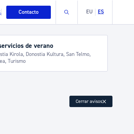
Buscar
EU
ES
Contacto
servicios de verano
stia Kirola, Donostia Kultura, San Telmo,
lea, Turismo
mo
Cerrar avisos
esiduos y medioambiente