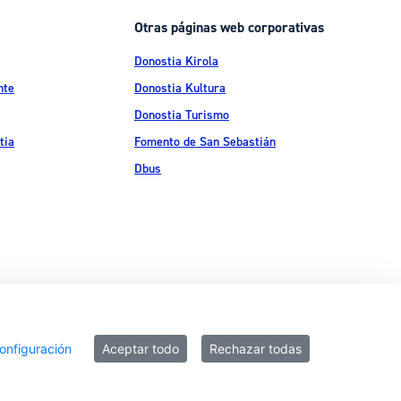
Otras páginas web corporativas
Donostia Kirola
nte
Donostia Kultura
Donostia Turismo
tia
Fomento de San Sebastián
Dbus
ítica de privacidad
Política de cookies
Declaración de accesibilidad
onfiguración
Aceptar todo
Rechazar todas