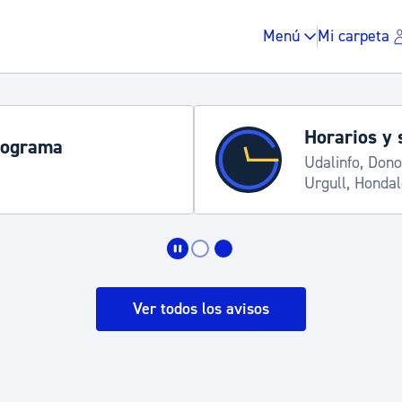
Menú
Mi carpeta
Horarios y 
rograma
Udalinfo, Dono
Urgull, Honda
Impuestos y multas
Vivienda y urbanis
Ver todos los avisos
Espacio público, r