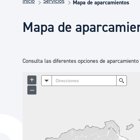
Inicio
Servicios
Seguridad ciudadana y emergencias
Mapa de aparcamientos
Mapa de aparcamie
Salud Pública, animales y consumo
Infancia y juventud
Consulta las diferentes opciones de aparcamiento 
Participación ciudadana y asociacionismo
Deporte