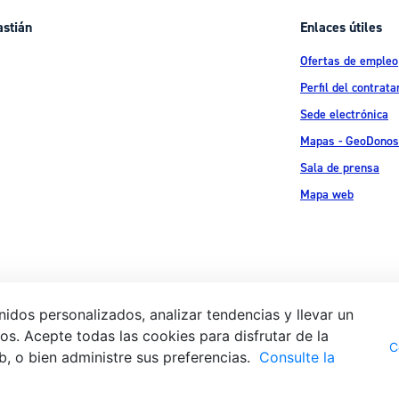
astián
Enlaces útiles
Ofertas de empleo
Perfil del contrata
Sede electrónica
Mapas - GeoDonos
Sala de prensa
Mapa web
idos personalizados, analizar tendencias y llevar un
s. Acepte todas las cookies para disfrutar de la
Aviso legal
Pol
 Ijentea 1,
C
b, o bien administre sus preferencias.
Consulte la