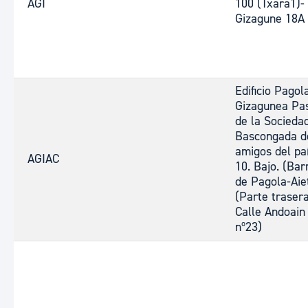
AGI
100 (Txara1)-
Gizagune 18A
Edificio Pagol
Gizagunea Pa
de la Socieda
Bascongada d
amigos del paí
AGIAC
10. Bajo. (Bar
de Pagola-Aie
(Parte trasera
Calle Andoain
nº23)