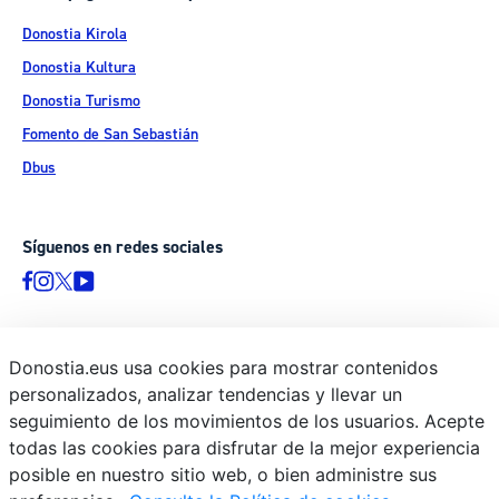
Donostia Kirola
Donostia Kultura
Donostia Turismo
Fomento de San Sebastián
Dbus
Síguenos en redes sociales
Donostia.eus usa cookies para mostrar contenidos
© Donostiako Udala - Ayuntamiento de Donostia / San Sebastián
personalizados, analizar tendencias y llevar un
Ijentea 1, 20003 Donostia / San Sebastián
seguimiento de los movimientos de los usuarios. Acepte
Aviso legal
todas las cookies para disfrutar de la mejor experiencia
Política de privacidad
posible en nuestro sitio web, o bien administre sus