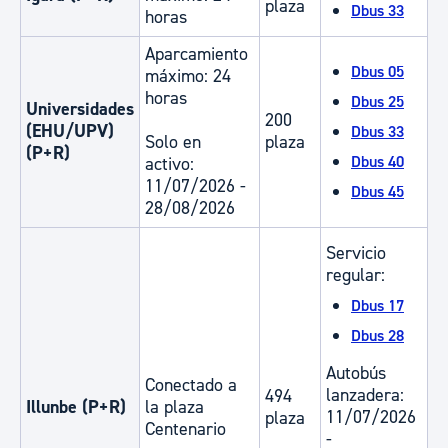
plaza
Dbus 33
horas
Aparcamiento
Dbus 05
máximo: 24
horas
Dbus 25
Universidades
200
(EHU/UPV)
Dbus 33
Solo en
plaza
(P+R)
Dbus 40
activo:
11/07/2026 -
Dbus 45
28/08/2026
Servicio
regular:
Dbus 17
Dbus 28
Autobús
Conectado a
lanzadera:
494
Illunbe (P+R)
la plaza
11/07/2026
plaza
Centenario
-