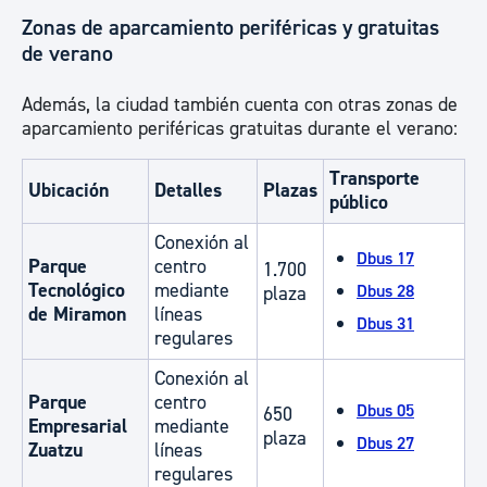
Zonas de aparcamiento periféricas y gratuitas
de verano
Además, la ciudad también cuenta con otras zonas de
aparcamiento periféricas gratuitas durante el verano:
Transporte
Ubicación
Detalles
Plazas
público
Conexión al
Dbus 17
Parque
centro
1.700
Tecnológico
mediante
Dbus 28
plaza
de Miramon
líneas
Dbus 31
regulares
Conexión al
Parque
centro
Dbus 05
650
Empresarial
mediante
plaza
Dbus 27
Zuatzu
líneas
regulares