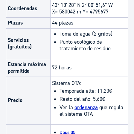
43º 18' 28'' N 2º 00' 51,6'' W
Coordenadas
X= 580042 m Y= 4795677
Plazas
44 plazas
Toma de agua (2 grifos)
Servicios
Punto ecológico de
(gratuitos)
tratamiento de residuo
Estancia máxima
72 horas
permitida
Sistema OTA:
Temporada alta: 11,20€
Resto del año: 5,60€
Precio
Ver la
ordenanza
que regula
el sistema OTA
Dbus 05