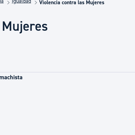
ia
Igualdad
Euskera
Violencia contra las Mujeres
s Mujeres
Desarrollo económico 
Igualdad, Derechos Hu
Cultura
 machista
Turismo