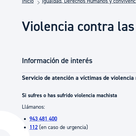
Inicio
Igualdad, Derechos Humanos y convivenc
Seguridad ciudadana y emergencias
Violencia contra la
Salud Pública, animales y consumo
Infancia y juventud
Información de interés
Participación ciudadana y asociacionismo
Servicio de atención a víctimas de violencia
Deporte
Si sufres o has sufrido violencia machista
Llámanos:
943 481 400
112
(en caso de urgencia)