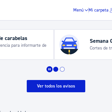
Menú
Mi carpeta
de carabelas
Semana 
rencia para informarte de
Cortes de tr
Impuestos y multas
Vivienda y urbanis
Ver todos los avisos
Espacio público, r