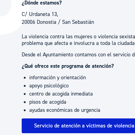
¿Dónde estamos?
La ciudad
Actualid
C/ Urdaneta 13,
La ciudad ahora
Noticias
20006 Donostia / San Sebastián
Descubre la ciudad
Avisos
La violencia contra las mujeres o violencia sexis
La ciudad futura
Agenda cul
problema que afecta e involucra a toda la ciudada
Desde el Ayuntamiento contamos con el servicio de
¿Qué ofrece este programa de atención?
información y orientación
apoyo psicológico
centro de acogida inmediata
pisos de acogida
ayudas económicas de urgencia
Servicio de atención a víctimas de violenci