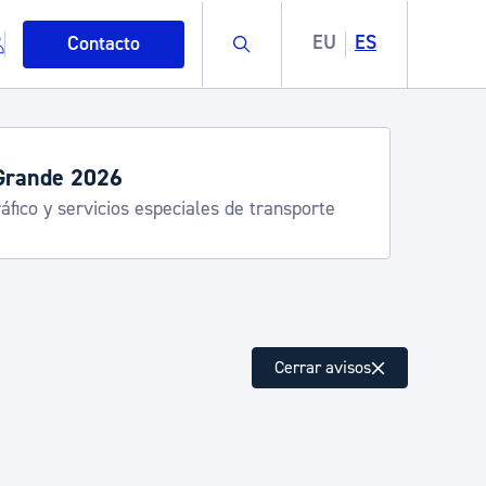
Buscar
EU
ES
Contacto
Grande 2026
áfico y servicios especiales de transporte
mo
Cerrar avisos
esiduos y medioambiente