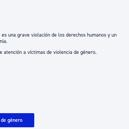
ad
Administración municipal
Tablón de anuncios oficiales
Calendario fiscal
ta es una grave violación de los derechos humanos y un
tural
Portal de transparencia
nía.
 atención a víctimas de violencia de género.
a de género