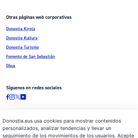
Otras páginas web corporativas
Donostia Kirola
Donostia Kultura
Donostia Turismo
Fomento de San Sebastián
Dbus
Síguenos en redes sociales
Donostia.eus usa cookies para mostrar contenidos
© Donostiako Udala - Ayuntamiento de Donostia / San Sebastián
personalizados, analizar tendencias y llevar un
Ijentea 1, 20003 Donostia / San Sebastián
seguimiento de los movimientos de los usuarios. Acepte