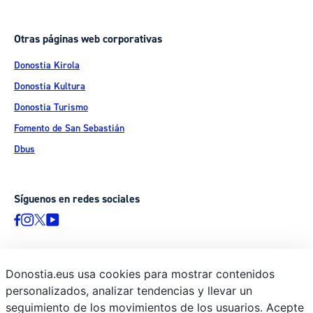
Otras páginas web corporativas
Donostia Kirola
Donostia Kultura
Donostia Turismo
Fomento de San Sebastián
Dbus
Síguenos en redes sociales
Donostia.eus usa cookies para mostrar contenidos
© Donostiako Udala - Ayuntamiento de Donostia / San Sebastián
personalizados, analizar tendencias y llevar un
Ijentea 1, 20003 Donostia / San Sebastián
seguimiento de los movimientos de los usuarios. Acepte