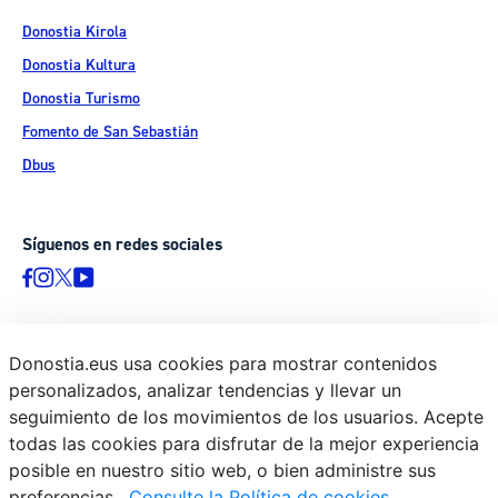
Donostia Kirola
Donostia Kultura
Donostia Turismo
Fomento de San Sebastián
Dbus
Síguenos en redes sociales
Donostia.eus usa cookies para mostrar contenidos
© Donostiako Udala - Ayuntamiento de Donostia / San Sebastián
personalizados, analizar tendencias y llevar un
Ijentea 1, 20003 Donostia / San Sebastián
seguimiento de los movimientos de los usuarios. Acepte
Aviso legal
todas las cookies para disfrutar de la mejor experiencia
Política de privacidad
posible en nuestro sitio web, o bien administre sus
preferencias.
Consulte la Política de cookies
Política de cookies