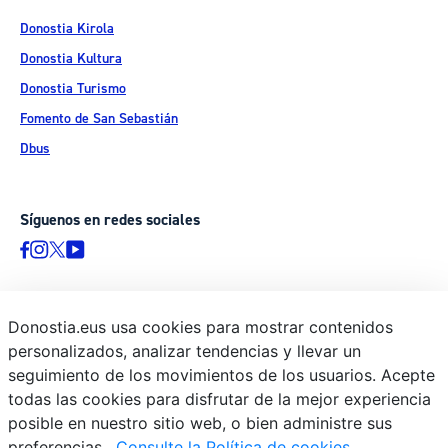
Donostia Kirola
Donostia Kultura
Donostia Turismo
Fomento de San Sebastián
Dbus
Síguenos en redes sociales
Donostia.eus usa cookies para mostrar contenidos
© Donostiako Udala - Ayuntamiento de Donostia / San Sebastián
personalizados, analizar tendencias y llevar un
Ijentea 1, 20003 Donostia / San Sebastián
seguimiento de los movimientos de los usuarios. Acepte
Aviso legal
todas las cookies para disfrutar de la mejor experiencia
Política de privacidad
posible en nuestro sitio web, o bien administre sus
preferencias.
Consulte la Política de cookies
Política de cookies