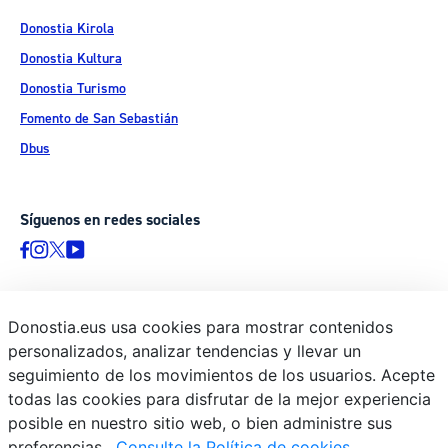
Donostia Kirola
Donostia Kultura
Donostia Turismo
Fomento de San Sebastián
Dbus
Síguenos en redes sociales
Donostia.eus usa cookies para mostrar contenidos
© Donostiako Udala - Ayuntamiento de Donostia / San Sebastián
personalizados, analizar tendencias y llevar un
Ijentea 1, 20003 Donostia / San Sebastián
seguimiento de los movimientos de los usuarios. Acepte
Aviso legal
todas las cookies para disfrutar de la mejor experiencia
Política de privacidad
posible en nuestro sitio web, o bien administre sus
preferencias.
Consulte la Política de cookies
Política de cookies