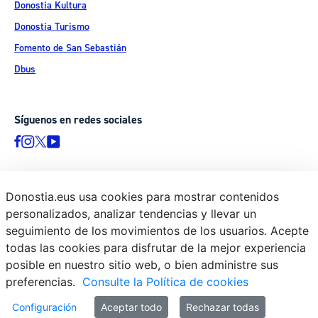
Donostia Kultura
Donostia Turismo
Fomento de San Sebastián
Dbus
Síguenos en redes sociales
Donostia.eus usa cookies para mostrar contenidos
© Donostiako Udala - Ayuntamiento de Donostia / San Sebastián
personalizados, analizar tendencias y llevar un
Ijentea 1, 20003 Donostia / San Sebastián
seguimiento de los movimientos de los usuarios. Acepte
Aviso legal
todas las cookies para disfrutar de la mejor experiencia
Política de privacidad
posible en nuestro sitio web, o bien administre sus
preferencias.
Consulte la Política de cookies
Política de cookies
Declaración de accesibilidad
Configuración
Aceptar todo
Rechazar todas