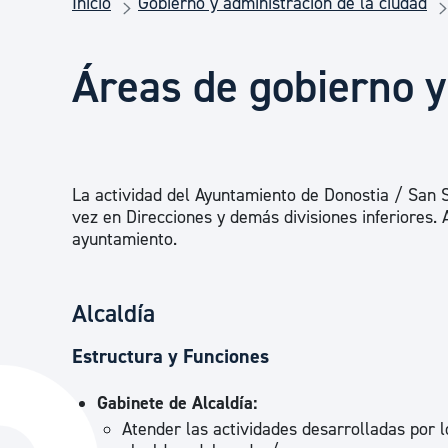
Inicio
Gobierno y administración de la ciudad
Seguridad ciudadana y emergencias
Áreas de gobierno 
Salud Pública, animales y consumo
Infancia y juventud
La actividad del Ayuntamiento de Donostia / San S
vez en Direcciones y demás divisiones inferiores.
Participación ciudadana y asociacionismo
ayuntamiento.
Alcaldía
Deporte
Estructura y Funciones
Gabinete de Alcaldía:
Atender las actividades desarrolladas por l