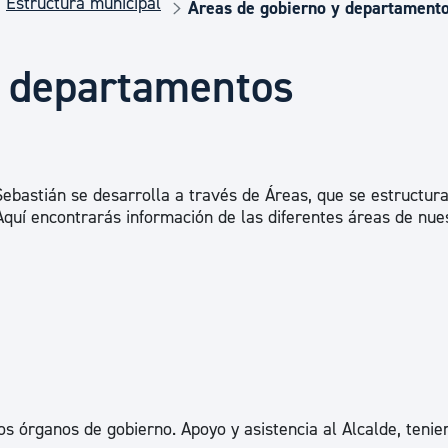
Estructura municipal
Euskera
Áreas de gobierno y departament
y departamentos
Desarrollo económico 
Igualdad, Derechos Hu
ebastián se desarrolla a través de Áreas, que se estructur
 Aquí encontrarás información de las diferentes áreas de nue
Cultura
Turismo
os órganos de gobierno. Apoyo y asistencia al Alcalde, tenie