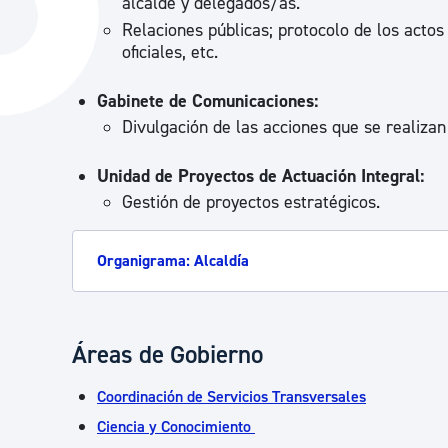
alcalde y delegados/as.
La ciudad
Actualid
Relaciones públicas; protocolo de los actos
oficiales, etc.
La ciudad ahora
Noticias
Descubre la ciudad
Avisos
Gabinete de Comunicaciones:
Divulgación de las acciones que se realizan
La ciudad futura
Agenda cul
Unidad de Proyectos de Actuación Integral:
Gestión de proyectos estratégicos.
Organigrama: Alcaldía
Áreas de Gobierno
Coordinación de Servicios Transversales
Ciencia y Conocimiento