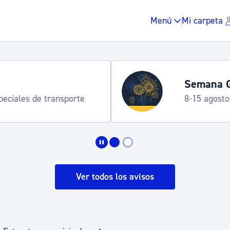
Menú
Mi carpeta
Semana G
speciales de transporte
8-15 agosto
Impuestos y multas
Vivienda y urbanis
Ver todos los avisos
Espacio público, r