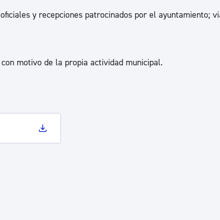
ad
Administración municipal
 oficiales y recepciones patrocinados por el ayuntamiento; vi
Tablón de anuncios oficiales
Calendario fiscal
 con motivo de la propia actividad municipal.
tural
Portal de transparencia