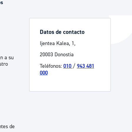
os
y empleo
Datos de contacto
Ijentea Kalea, 1,
manos y convivencia
20003 Donostia
an a su
stro
Teléfonos:
010
/
943 481
000
ntes de