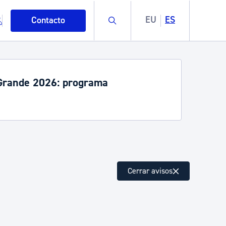
Buscar
EU
ES
Contacto
rande 2026: programa
mo
Cerrar avisos
esiduos y medioambiente