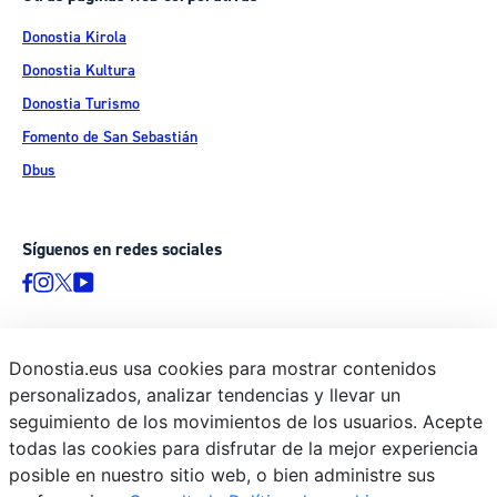
Donostia Kirola
Donostia Kultura
Donostia Turismo
Fomento de San Sebastián
Dbus
Síguenos en redes sociales
Donostia.eus usa cookies para mostrar contenidos
© Donostiako Udala - Ayuntamiento de Donostia / San Sebastián
personalizados, analizar tendencias y llevar un
Ijentea 1, 20003 Donostia / San Sebastián
seguimiento de los movimientos de los usuarios. Acepte
Aviso legal
todas las cookies para disfrutar de la mejor experiencia
Política de privacidad
posible en nuestro sitio web, o bien administre sus