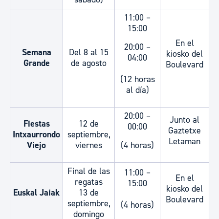
11:00 –
15:00
En el
20:00 –
Semana
Del 8 al 15
kiosko del
04:00
Grande
de agosto
Boulevard
(12 horas
al día)
20:00 –
Junto al
Fiestas
12 de
00:00
Gaztetxe
Intxaurrondo
septiembre,
Letaman
Viejo
viernes
(4 horas)
Final de las
11:00 –
En el
regatas
15:00
kiosko del
Euskal Jaiak
13 de
Boulevard
septiembre,
(4 horas)
domingo