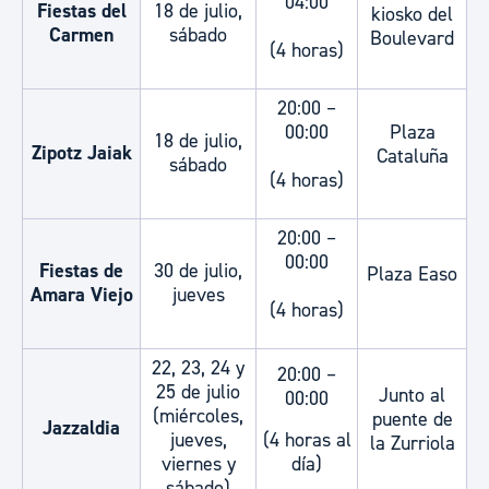
04:00
Fiestas del
18 de julio,
kiosko del
Carmen
sábado
Boulevard
(4 horas)
20:00 –
00:00
Plaza
18 de julio,
Zipotz Jaiak
Cataluña
sábado
(4 horas)
20:00 –
00:00
Fiestas de
30 de julio,
Plaza Easo
Amara Viejo
jueves
(4 horas)
22, 23, 24 y
20:00 –
25 de julio
Junto al
00:00
(miércoles,
puente de
Jazzaldia
jueves,
(4 horas al
la Zurriola
viernes y
día)
sábado)