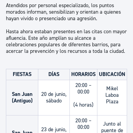
Atendidos por personal especializado, los puntos
morados informan, sensibilizan y orientan a quienes
hayan vivido o presenciado una agresión.
Hasta ahora estaban presentes en las citas con mayor
afluencia. Este año amplían su alcance a
celebraciones populares de diferentes barrios, para
acercar la prevención y los recursos a toda la ciudad.
FIESTAS
DÍAS
HORARIOS
UBICACIÓN
20:00 –
Mikel
00:00
San Juan
20 de junio,
Laboa
(Antiguo)
sábado
Plaza
(4 horas)
20:00 –
Junto al
00:00
23 de junio,
puente de
San Juan