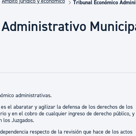
Ámbito jurídico y económico
Euskera
Tribunal Económico Admini
 Administrativo Municip
Desarrollo económico 
Igualdad, Derechos Hu
Cultura
Turismo
ómico administrativas.
 es el abaratar y agilizar la defensa de los derechos de los
io y en el cobro de cualquier ingreso de derecho público, y
en los Juzgados.
ndependencia respecto de la revisión que hace de los actos