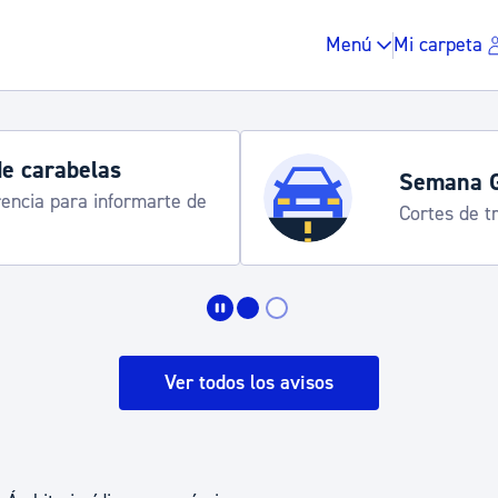
Menú
Mi carpeta
de carabelas
Semana 
rencia para informarte de
Cortes de tr
Impuestos y multas
Vivienda y urbanis
Ver todos los avisos
Espacio público, r