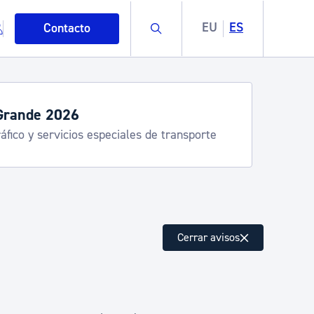
Buscar
EU
ES
Contacto
Grande 2026
áfico y servicios especiales de transporte
mo
Cerrar avisos
esiduos y medioambiente