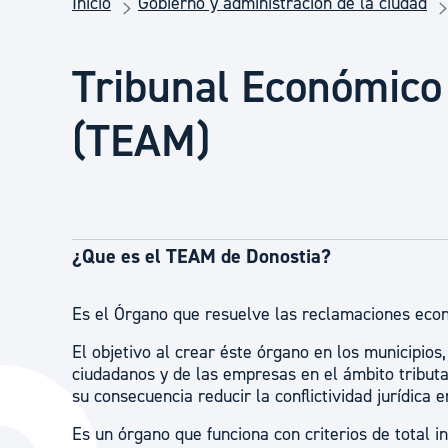
Inicio
Gobierno y administración de la ciudad
Seguridad ciudadana y emergencias
Tribunal Económico
Salud Pública, animales y consumo
(TEAM)
Infancia y juventud
Participación ciudadana y asociacionismo
¿Que es el TEAM de Donostia?
Deporte
Es el Órgano que resuelve las reclamaciones econ
El objetivo al crear éste órgano en los municipios,
ciudadanos y de las empresas en el ámbito tributar
su consecuencia reducir la conflictividad jurídica 
Es un órgano que funciona con criterios de total i