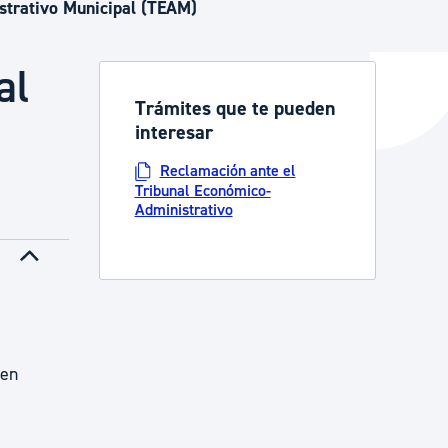
strativo Municipal (TEAM)
al
y empleo
Trámites que te pueden
interesar
manos y convivencia
Reclamación ante el
Tribunal Económico-
Administrativo
 en