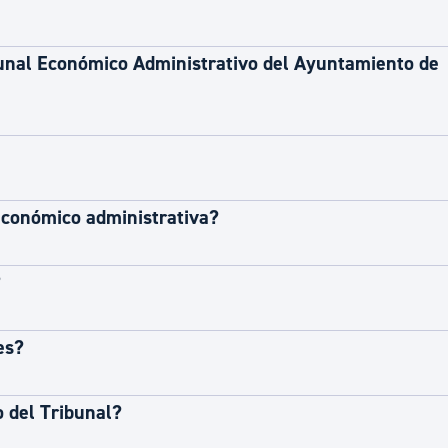
ad
Administración municipal
Tablón de anuncios oficiales
bunal Económico Administrativo del Ayuntamiento de
Calendario fiscal
tural
Portal de transparencia
económico administrativa?
?
es?
o del Tribunal?