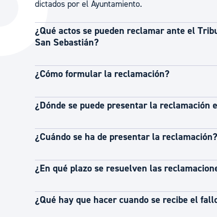
dictados por el Ayuntamiento.
La ciudad
Actualid
La ciudad ahora
Noticias
¿Qué actos se pueden reclamar ante el Tri
San Sebastián?
Descubre la ciudad
Avisos
La ciudad futura
Agenda cul
¿Cómo formular la reclamación?
¿Dónde se puede presentar la reclamación 
¿Cuándo se ha de presentar la reclamación
¿En qué plazo se resuelven las reclamacion
¿Qué hay que hacer cuando se recibe el fall