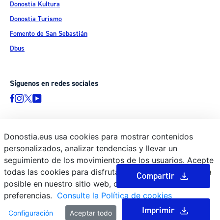
Donostia Kultura
Donostia Turismo
Fomento de San Sebastián
Dbus
Síguenos en redes sociales
Donostia.eus usa cookies para mostrar contenidos
© Donostiako Udala - Ayuntamiento de Donostia / San Sebastián
personalizados, analizar tendencias y llevar un
Ijentea 1, 20003 Donostia / San Sebastián
seguimiento de los movimientos de los usuarios. Acepte
Aviso legal
todas las cookies para disfrutar de la mejor experiencia
Compartir
Política de privacidad
posible en nuestro sitio web, o bien administre sus
preferencias.
Consulte la Política de cookies
Política de cookies
Declaración de accesibilidad
Imprimir
Configuración
Aceptar todo
Rechazar todas