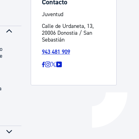
Contacto
Catálogo de trámites
Juventud
Calle de Urdaneta, 13,
20006 Donostia / San
Ayuda a la tramitación
Sebastián
ro
943 481 909
de
a