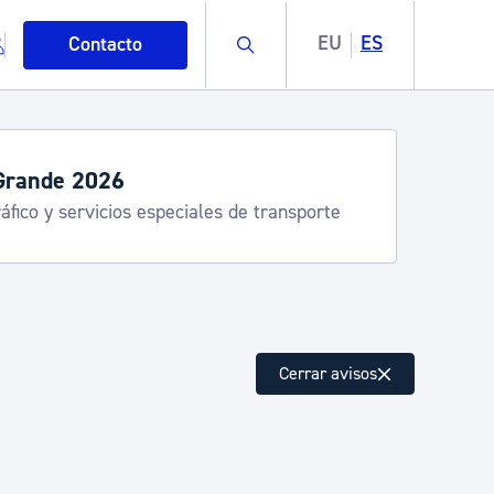
Buscar
EU
ES
Contacto
Grande 2026
áfico y servicios especiales de transporte
mo
Cerrar avisos
esiduos y medioambiente