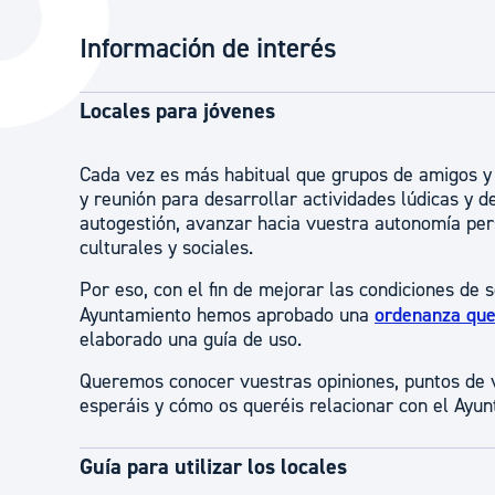
La ciudad
Actualid
Información de interés
La ciudad ahora
Noticias
Descubre la ciudad
Avisos
Locales para jóvenes
La ciudad futura
Agenda cul
Cada vez es más habitual que grupos de amigos y
y reunión para desarrollar actividades lúdicas y 
autogestión, avanzar hacia vuestra autonomía per
culturales y sociales.
Por eso, con el fin de mejorar las condiciones de 
Ayuntamiento hemos aprobado una
ordenanza que 
elaborado una guía de uso.
Queremos conocer vuestras opiniones, puntos de v
esperáis y cómo os queréis relacionar con el Ayun
Guía para utilizar los locales