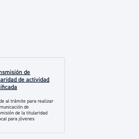
Euskera
Desarrollo económico 
Igualdad, Derechos Hu
nsmisión de
Cultura
laridad de actividad
ificada
Turismo
de al trámite para realizar
omunicación de
misión de la titularidad
local para jóvenes