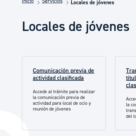
Inicio
Servicios
Seguridad ciudadana y emergencias
Locales de jóvenes
Locales de jóvenes
Salud Pública, animales y consumo
Infancia y juventud
Comunicación previa de
Tra
Participación ciudadana y asociacionismo
actividad clasificada
titu
clas
Accede al trámite para realizar
Deporte
la comunicación previa de
Acce
actividad para local de ocio y
la c
reunión de jóvenes
trans
del 