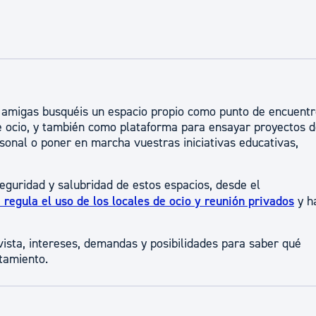
ad
Administración municipal
Tablón de anuncios oficiales
Calendario fiscal
tural
Portal de transparencia
 amigas busquéis un espacio propio como punto de encuent
de ocio, y también como plataforma para ensayar proyectos 
sonal o poner en marcha vuestras iniciativas educativas,
seguridad y salubridad de estos espacios, desde el
regula el uso de los locales de ocio y reunión privados
y h
ista, intereses, demandas y posibilidades para saber qué
tamiento.