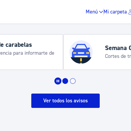
Menú
Mi carpeta
de carabelas
Semana 
rencia para informarte de
Cortes de tr
Impuestos y multas
Vivienda y urbanis
Ver todos los avisos
Espacio público, r