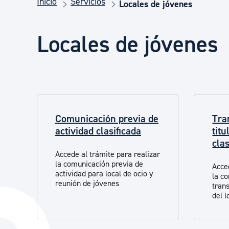
Inicio
Servicios
Seguridad ciudadana y emergencias
Locales de jóvenes
Locales de jóvenes
Salud Pública, animales y consumo
Infancia y juventud
Comunicación previa de
Tra
Participación ciudadana y asociacionismo
actividad clasificada
titu
clas
Accede al trámite para realizar
Deporte
la comunicación previa de
Acce
actividad para local de ocio y
la c
reunión de jóvenes
trans
del 