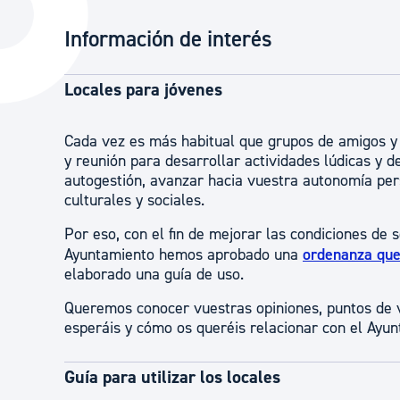
La ciudad
Actualid
Información de interés
La ciudad ahora
Noticias
Descubre la ciudad
Avisos
Locales para jóvenes
La ciudad futura
Agenda cul
Cada vez es más habitual que grupos de amigos y
y reunión para desarrollar actividades lúdicas y 
autogestión, avanzar hacia vuestra autonomía per
culturales y sociales.
Por eso, con el fin de mejorar las condiciones de 
Ayuntamiento hemos aprobado una
ordenanza que 
elaborado una guía de uso.
Queremos conocer vuestras opiniones, puntos de v
esperáis y cómo os queréis relacionar con el Ayun
Guía para utilizar los locales