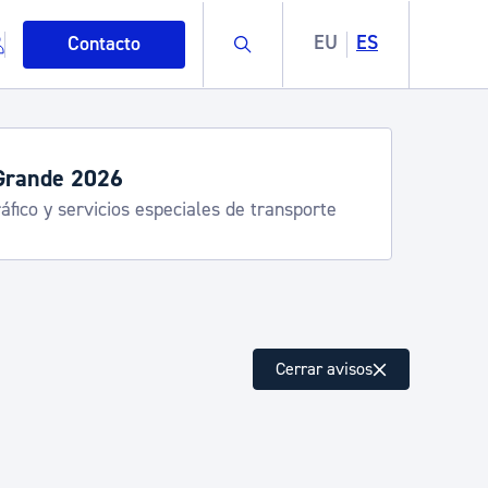
Buscar
EU
ES
Contacto
Grande 2026
áfico y servicios especiales de transporte
mo
Cerrar avisos
esiduos y medioambiente