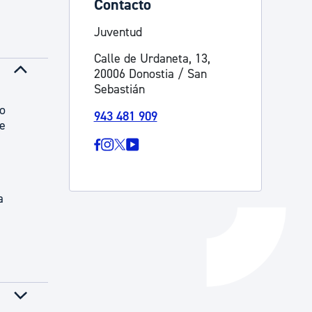
Contacto
Catálogo de trámites
Juventud
Calle de Urdaneta, 13,
20006 Donostia / San
Ayuda a la tramitación
Sebastián
ro
943 481 909
de
a