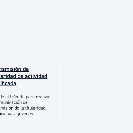
Euskera
Desarrollo económico 
Igualdad, Derechos Hu
nsmisión de
Cultura
laridad de actividad
ificada
Turismo
de al trámite para realizar
omunicación de
misión de la titularidad
local para jóvenes