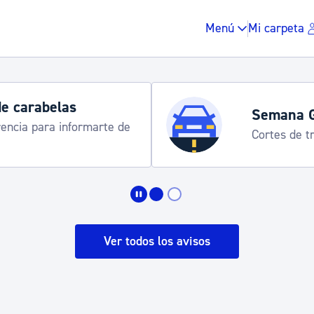
Menú
Mi carpeta
de carabelas
Semana 
rencia para informarte de
Cortes de tr
Impuestos y multas
Vivienda y urbanis
Ver todos los avisos
Espacio público, r