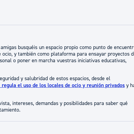
ad
Administración municipal
Tablón de anuncios oficiales
Calendario fiscal
tural
Portal de transparencia
 amigas busquéis un espacio propio como punto de encuent
de ocio, y también como plataforma para ensayar proyectos 
sonal o poner en marcha vuestras iniciativas educativas,
seguridad y salubridad de estos espacios, desde el
regula el uso de los locales de ocio y reunión privados
y h
ista, intereses, demandas y posibilidades para saber qué
tamiento.