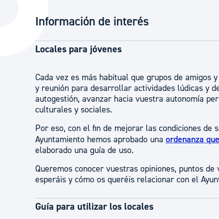
La ciudad
Actualid
Información de interés
La ciudad ahora
Noticias
Descubre la ciudad
Avisos
Locales para jóvenes
La ciudad futura
Agenda cul
Cada vez es más habitual que grupos de amigos y
y reunión para desarrollar actividades lúdicas y 
autogestión, avanzar hacia vuestra autonomía per
culturales y sociales.
Por eso, con el fin de mejorar las condiciones de 
Ayuntamiento hemos aprobado una
ordenanza que 
elaborado una guía de uso.
Queremos conocer vuestras opiniones, puntos de v
esperáis y cómo os queréis relacionar con el Ayun
Guía para utilizar los locales