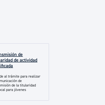
Euskera
Desarrollo económico 
Igualdad, Derechos Hu
nsmisión de
Cultura
laridad de actividad
ificada
Turismo
de al trámite para realizar
omunicación de
misión de la titularidad
local para jóvenes