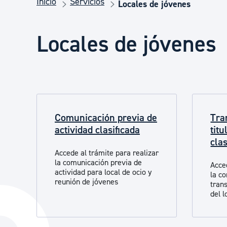
Inicio
Servicios
Seguridad ciudadana y emergencias
Locales de jóvenes
Locales de jóvenes
Salud Pública, animales y consumo
Infancia y juventud
Comunicación previa de
Tra
Participación ciudadana y asociacionismo
actividad clasificada
titu
clas
Accede al trámite para realizar
Deporte
la comunicación previa de
Acce
actividad para local de ocio y
la c
reunión de jóvenes
trans
del 