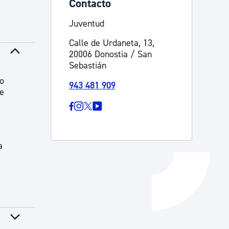
Contacto
Catálogo de trámites
Juventud
Calle de Urdaneta, 13,
20006 Donostia / San
Ayuda a la tramitación
Sebastián
ro
943 481 909
de
a