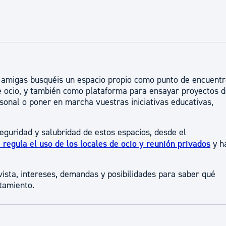
ad
Administración municipal
Tablón de anuncios oficiales
Calendario fiscal
tural
Portal de transparencia
 amigas busquéis un espacio propio como punto de encuent
de ocio, y también como plataforma para ensayar proyectos 
sonal o poner en marcha vuestras iniciativas educativas,
seguridad y salubridad de estos espacios, desde el
regula el uso de los locales de ocio y reunión privados
y h
ista, intereses, demandas y posibilidades para saber qué
tamiento.