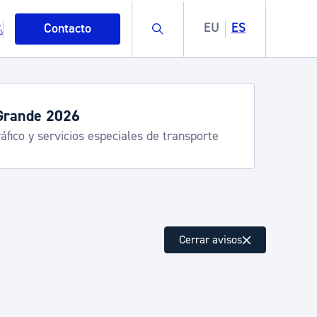
Buscar
EU
ES
Contacto
Grande 2026
áfico y servicios especiales de transporte
mo
Cerrar avisos
esiduos y medioambiente