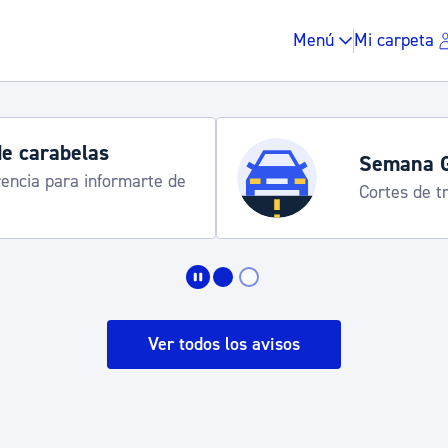
Menú
Mi carpeta
de carabelas
Semana 
rencia para informarte de
Cortes de tr
Impuestos y multas
Vivienda y urbanis
Ver todos los avisos
Espacio público, r