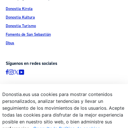
Donostia Kirola
Donostia Kultura
Donostia Turismo
Fomento de San Sebastián
Dbus
Síguenos en redes sociales
Donostia.eus usa cookies para mostrar contenidos
© Donostiako Udala - Ayuntamiento de Donostia / San Sebastián
personalizados, analizar tendencias y llevar un
Ijentea 1, 20003 Donostia / San Sebastián
seguimiento de los movimientos de los usuarios. Acepte
Aviso legal
todas las cookies para disfrutar de la mejor experiencia
Política de privacidad
posible en nuestro sitio web, o bien administre sus