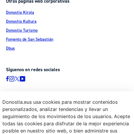
Otras páginas web corporativas
Donostia Kirola
Donostia Kultura
Donostia Turismo
Fomento de San Sebastián
Dbus
Síguenos en redes sociales
Donostia.eus usa cookies para mostrar contenidos
© Donostiako Udala - Ayuntamiento de Donostia / San Sebastián
personalizados, analizar tendencias y llevar un
Ijentea 1, 20003 Donostia / San Sebastián
seguimiento de los movimientos de los usuarios. Acepte
Aviso legal
todas las cookies para disfrutar de la mejor experiencia
Política de privacidad
posible en nuestro sitio web, o bien administre sus