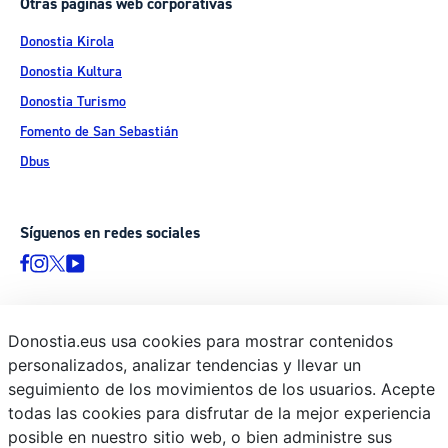
Otras páginas web corporativas
Donostia Kirola
Donostia Kultura
Donostia Turismo
Fomento de San Sebastián
Dbus
Síguenos en redes sociales
Donostia.eus usa cookies para mostrar contenidos
© Donostiako Udala - Ayuntamiento de Donostia / San Sebastián
personalizados, analizar tendencias y llevar un
Ijentea 1, 20003 Donostia / San Sebastián
seguimiento de los movimientos de los usuarios. Acepte
Aviso legal
todas las cookies para disfrutar de la mejor experiencia
Política de privacidad
posible en nuestro sitio web, o bien administre sus