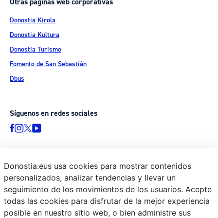
Otras páginas web corporativas
Donostia Kirola
Donostia Kultura
Donostia Turismo
Fomento de San Sebastián
Dbus
Síguenos en redes sociales
Donostia.eus usa cookies para mostrar contenidos
© Donostiako Udala - Ayuntamiento de Donostia / San Sebastián
personalizados, analizar tendencias y llevar un
Ijentea 1, 20003 Donostia / San Sebastián
seguimiento de los movimientos de los usuarios. Acepte
Aviso legal
todas las cookies para disfrutar de la mejor experiencia
Política de privacidad
posible en nuestro sitio web, o bien administre sus