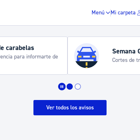
Menú
Mi carpeta
de carabelas
Semana 
rencia para informarte de
Cortes de tr
Impuestos y multas
Vivienda y urbanis
Ver todos los avisos
Espacio público, r