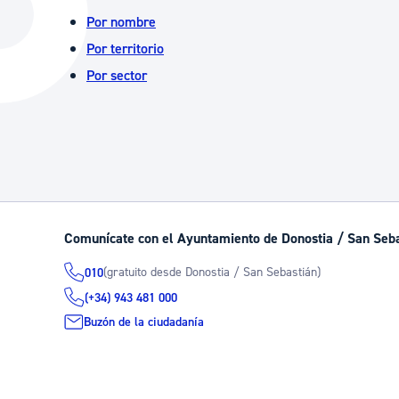
La ciudad
Actualid
Por nombre
Por territorio
La ciudad ahora
Noticias
Por sector
Descubre la ciudad
Avisos
La ciudad futura
Agenda cul
Comunícate con el Ayuntamiento de Donostia / San Seb
(gratuito desde Donostia / San Sebastián)
010
(+34) 943 481 000
Buzón de la ciudadanía