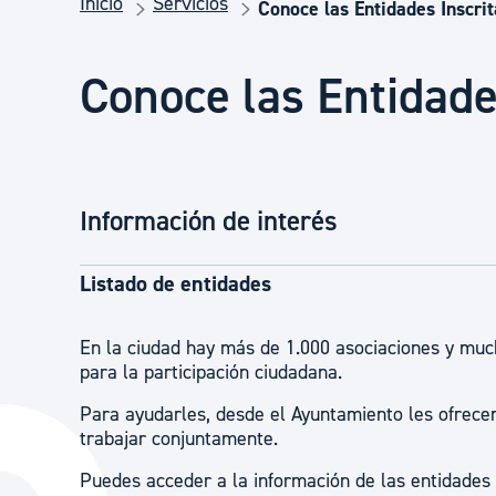
Inicio
Servicios
Seguridad ciudadana y emergencias
Conoce las Entidades Inscrit
Conoce las Entidade
Salud Pública, animales y consumo
Infancia y juventud
Información de interés
Participación ciudadana y asociacionismo
Listado de entidades
Deporte
En la ciudad hay más de 1.000 asociaciones y muc
para la participación ciudadana.
Para ayudarles, desde el Ayuntamiento les ofrece
trabajar conjuntamente.
Puedes acceder a la información de las entidades i