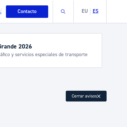
Buscar
EU
ES
Contacto
Grande 2026
áfico y servicios especiales de transporte
mo
Cerrar avisos
esiduos y medioambiente