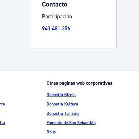
Contacto
Catálogo de trámites
Participación
943 481 356
Ayuda a la tramitación
Otras páginas web corporativas
Donostia Kirola
nte
Donostia Kultura
Donostia Turismo
tia
Fomento de San Sebastián
Dbus