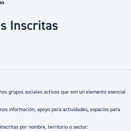
Euskera
as
s Inscritas
Desarrollo económico 
Igualdad, Derechos Hu
Cultura
Turismo
hos grupos sociales activos que son un elemento esencial
mos información, apoyo para actividades, espacios para
nscritas por nombre, territorio o sector: