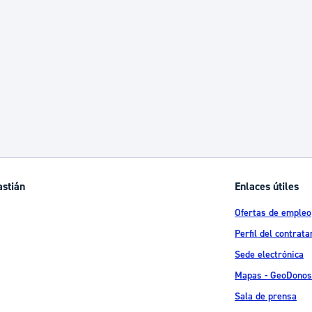
ad
Administración municipal
Tablón de anuncios oficiales
Calendario fiscal
tural
Portal de transparencia
astián
Enlaces útiles
Ofertas de empleo
Perfil del contrata
Sede electrónica
Mapas - GeoDonos
Sala de prensa