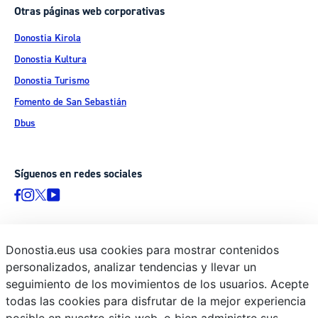
Otras páginas web corporativas
Donostia Kirola
Donostia Kultura
Donostia Turismo
Fomento de San Sebastián
Dbus
Síguenos en redes sociales
Donostia.eus usa cookies para mostrar contenidos
© Donostiako Udala - Ayuntamiento de Donostia / San Sebastián
personalizados, analizar tendencias y llevar un
Ijentea 1, 20003 Donostia / San Sebastián
seguimiento de los movimientos de los usuarios. Acepte
Aviso legal
todas las cookies para disfrutar de la mejor experiencia
Política de privacidad