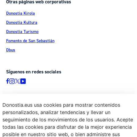
Otras páginas web corporativas
Donostia Kirola
Donostia Kultura
Donostia Turismo
Fomento de San Sebastián
Dbus
Síguenos en redes sociales
Donostia.eus usa cookies para mostrar contenidos
© Donostiako Udala - Ayuntamiento de Donostia / San Sebastián
personalizados, analizar tendencias y llevar un
Ijentea 1, 20003 Donostia / San Sebastián
seguimiento de los movimientos de los usuarios. Acepte
Aviso legal
todas las cookies para disfrutar de la mejor experiencia
Política de privacidad
posible en nuestro sitio web, o bien administre sus