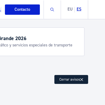
Buscar
EU
ES
Contacto
Grande 2026
áfico y servicios especiales de transporte
mo
Cerrar avisos
esiduos y medioambiente