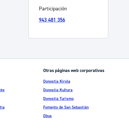
Participación
Catálogo de trámites
943 481 356
Ayuda a la tramitación
Otras páginas web corporativas
Donostia Kirola
nte
Donostia Kultura
Donostia Turismo
tia
Fomento de San Sebastián
Dbus