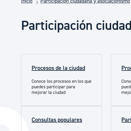
Inicio
Participación ciudadana y asociacionismo
Seguridad ciudadana y emergencias
Participación ciuda
Salud Pública, animales y consumo
Infancia y juventud
Procesos de la ciudad
Pro
Participación ciudadana y asociacionismo
Conoce los procesos en los que
Cono
puedes participar para
pued
Deporte
mejorar la ciudad
mejo
Consultas populares
Par