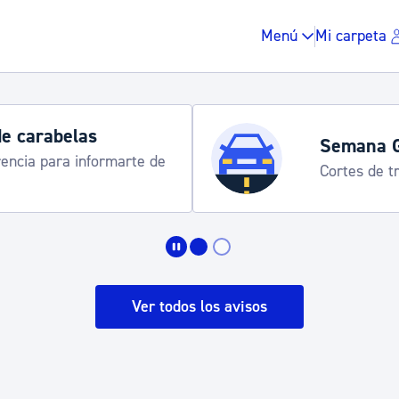
Menú
Mi carpeta
de carabelas
Semana 
rencia para informarte de
Cortes de tr
Impuestos y multas
Vivienda y urbanis
Ver todos los avisos
Espacio público, r