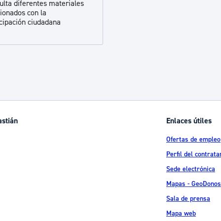
ulta diferentes materiales
ad
Administración municipal
cionados con la
icipación ciudadana
Tablón de anuncios oficiales
Calendario fiscal
tural
Portal de transparencia
astián
Enlaces útiles
Ofertas de empleo
Perfil del contrata
Sede electrónica
Mapas - GeoDonos
Sala de prensa
Mapa web