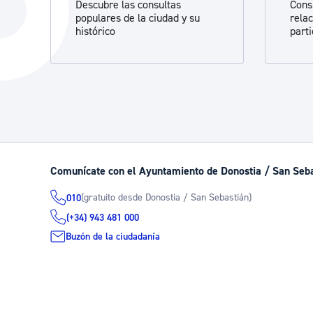
Descubre las consultas
Cons
La ciudad
Actualid
populares de la ciudad y su
rela
histórico
part
La ciudad ahora
Noticias
Descubre la ciudad
Avisos
La ciudad futura
Agenda cul
Comunícate con el Ayuntamiento de Donostia / San Seb
(gratuito desde Donostia / San Sebastián)
010
(+34) 943 481 000
Buzón de la ciudadanía