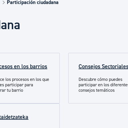
Euskera
Participación ciudadana
dana
Desarrollo económico 
Igualdad, Derechos Hu
cesos en los barrios
Consejos Sectoriale
Cultura
ce los procesos en los que
Descubre cómo puedes
es participar para
participar en los diferente
Turismo
rar tu barrio
consejos temáticos
taidetzateka