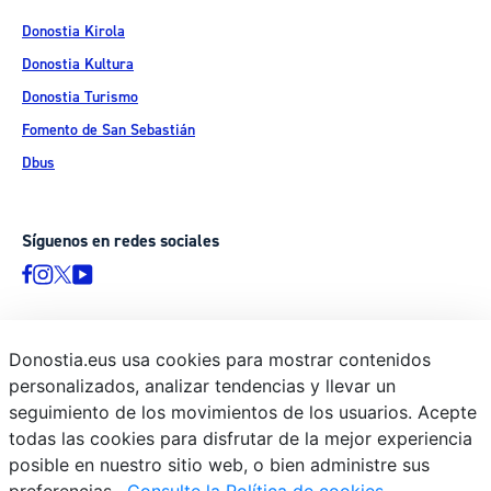
Donostia Kirola
Donostia Kultura
Donostia Turismo
Fomento de San Sebastián
Dbus
Síguenos en redes sociales
Donostia.eus usa cookies para mostrar contenidos
© Donostiako Udala - Ayuntamiento de Donostia / San Sebastián
personalizados, analizar tendencias y llevar un
Ijentea 1, 20003 Donostia / San Sebastián
seguimiento de los movimientos de los usuarios. Acepte
Aviso legal
todas las cookies para disfrutar de la mejor experiencia
Política de privacidad
posible en nuestro sitio web, o bien administre sus