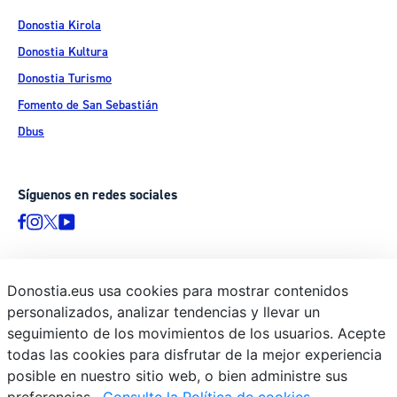
Donostia Kirola
Donostia Kultura
Donostia Turismo
Fomento de San Sebastián
Dbus
Síguenos en redes sociales
Donostia.eus usa cookies para mostrar contenidos
© Donostiako Udala - Ayuntamiento de Donostia / San Sebastián
personalizados, analizar tendencias y llevar un
Ijentea 1, 20003 Donostia / San Sebastián
seguimiento de los movimientos de los usuarios. Acepte
Aviso legal
todas las cookies para disfrutar de la mejor experiencia
Política de privacidad
posible en nuestro sitio web, o bien administre sus