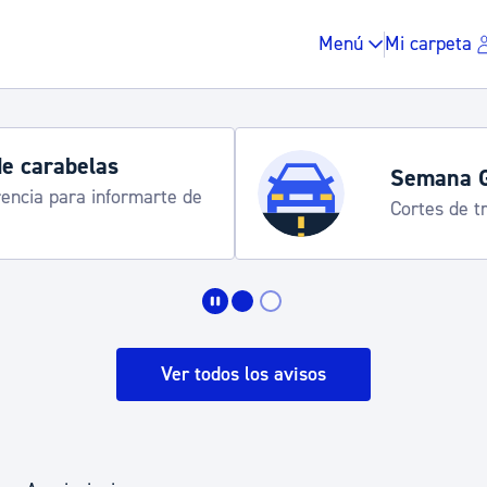
Menú
Mi carpeta
de carabelas
Semana 
rencia para informarte de
Cortes de tr
Impuestos y multas
Vivienda y urbanis
Ver todos los avisos
Espacio público, r