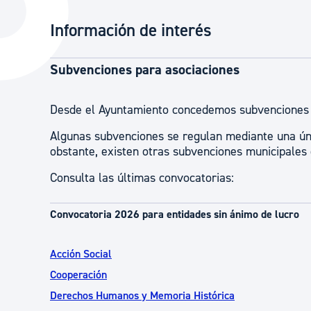
La ciudad
Actualid
Información de interés
La ciudad ahora
Noticias
Descubre la ciudad
Avisos
Subvenciones para asociaciones
La ciudad futura
Agenda cul
Desde el Ayuntamiento concedemos subvencione
Algunas subvenciones se regulan mediante una úni
obstante, existen otras subvenciones municipales
Consulta las últimas convocatorias:
Convocatoria 2026 para entidades sin ánimo de lucro
Acción Social
Cooperación
Derechos Humanos y Memoria Histórica