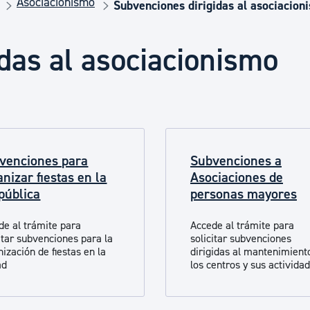
Asociacionismo
Euskera
Subvenciones dirigidas al asociacion
das al asociacionismo
Desarrollo económico 
Igualdad, Derechos Hu
venciones para
Subvenciones a
Cultura
anizar fiestas en la
Asociaciones de
 pública
personas mayores
Turismo
de al trámite para
Accede al trámite para
citar subvenciones para la
solicitar subvenciones
ización de fiestas en la
dirigidas al mantenimient
ad
los centros y sus activida