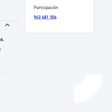
Participación
Catálogo de trámites
943 481 356
Ayuda a la tramitación
d.
o