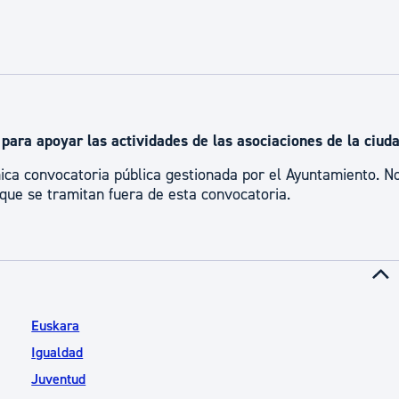
ad
Administración municipal
Tablón de anuncios oficiales
Calendario fiscal
tural
Portal de transparencia
s
para apoyar las actividades de las asociaciones de la ciuda
ca convocatoria pública gestionada por el Ayuntamiento. N
 que se tramitan fuera de esta convocatoria.
Euskara
Igualdad
Juventud