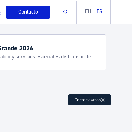
Buscar
EU
ES
Contacto
Grande 2026
áfico y servicios especiales de transporte
mo
Cerrar avisos
esiduos y medioambiente