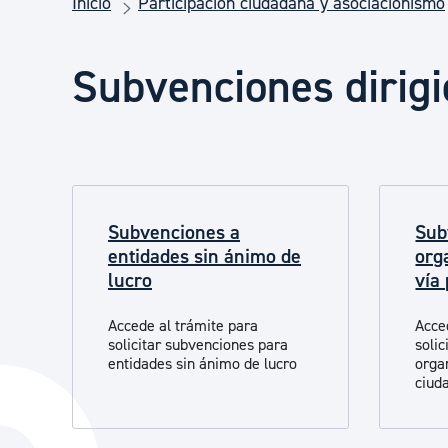
Inicio
Participación ciudadana y asociacionismo
Seguridad ciudadana y emergencias
Subvenciones dirigi
Salud Pública, animales y consumo
Infancia y juventud
Subvenciones a
Sub
Participación ciudadana y asociacionismo
entidades sin ánimo de
org
lucro
vía
Deporte
Accede al trámite para
Acce
solicitar subvenciones para
soli
entidades sin ánimo de lucro
organ
ciud