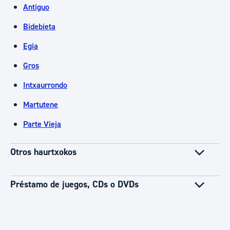
Antiguo
Bidebieta
Egia
Gros
Intxaurrondo
Martutene
Parte Vieja
Otros haurtxokos
Préstamo de juegos, CDs o DVDs